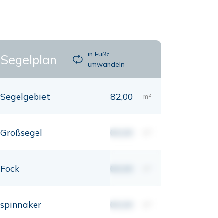
in Füße
Segelplan
umwandeln
Segelgebiet
82,00
m²
Großsegel
00,00
m²
Fock
00,00
m²
spinnaker
00,00
m²