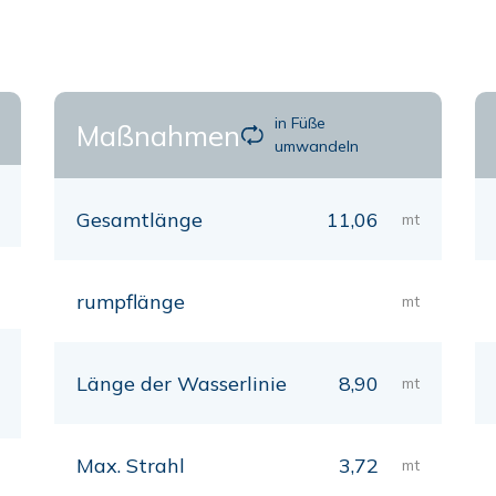
in Füße
Maßnahmen
umwandeln
Gesamtlänge
11,06
mt
rumpflänge
mt
Länge der Wasserlinie
8,90
mt
Max. Strahl
3,72
mt