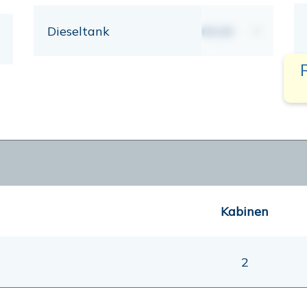
Dieseltank
00,00
lt
Kabinen
2