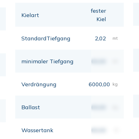
fester
Kielart
Kiel
StandardTiefgang
2,02
mt
minimaler Tiefgang
00,00
mt
Verdrängung
6000,00
kg
Ballast
00,00
kg
Wassertank
00,00
lt