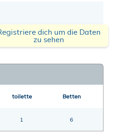
Registriere dich um die Daten
zu sehen
toilette
Betten
1
6