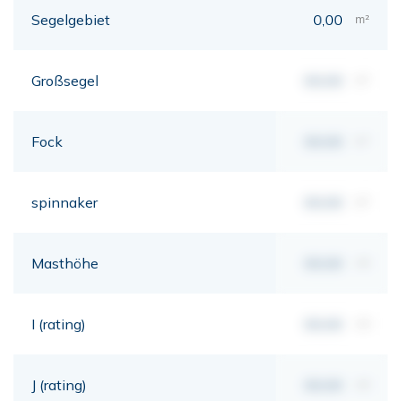
Segelgebiet
0,00
m²
Großsegel
00,00
m²
Fock
00,00
m²
spinnaker
00,00
m²
Masthöhe
00,00
mt
I (rating)
00,00
mt
J (rating)
00,00
mt