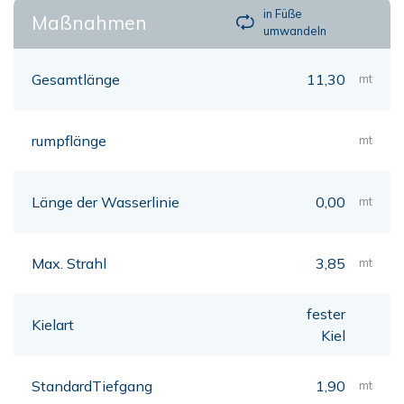
in Füße
Maßnahmen
umwandeln
Gesamtlänge
11,30
mt
rumpflänge
mt
Länge der Wasserlinie
0,00
mt
Max. Strahl
3,85
mt
fester
Kielart
Kiel
StandardTiefgang
1,90
mt