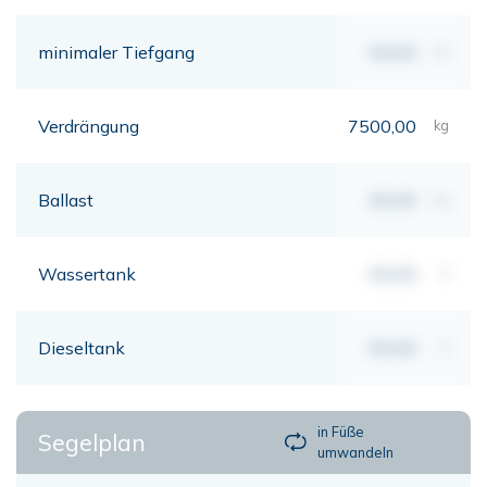
minimaler Tiefgang
00,00
mt
Verdrängung
7500,00
kg
Ballast
00,00
kg
Wassertank
00,00
lt
Dieseltank
00,00
lt
in Füße
Segelplan
umwandeln