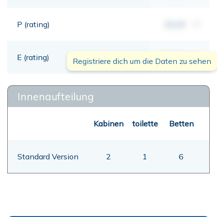
P (rating)
00,00
mt
E (rating)
00,00
mt
Registriere dich um die Daten zu sehen
Innenaufteilung
Kabinen
toilette
Betten
Standard Version
2
1
6