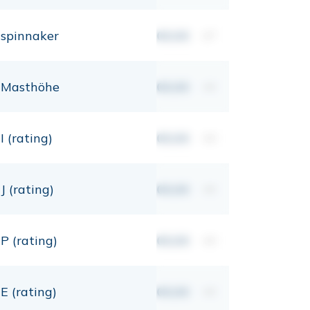
spinnaker
00,00
m²
Masthöhe
00,00
mt
I (rating)
00,00
mt
J (rating)
00,00
mt
P (rating)
00,00
mt
E (rating)
00,00
mt