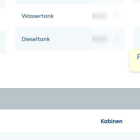
Wassertank
00,00
lt
Dieseltank
00,00
lt
Kabinen