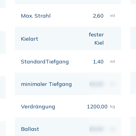
Max. Strahl
2,60
mt
fester
Kielart
Kiel
StandardTiefgang
1,40
mt
minimaler Tiefgang
00,00
mt
Verdrängung
1200,00
kg
Ballast
00,00
kg