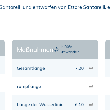
antarelli und entworfen von Ettore Santarelli, es
in Füße
Maßnahmen
umwandeln
Gesamtlänge
7,20
mt
rumpflänge
mt
Länge der Wasserlinie
6,10
mt