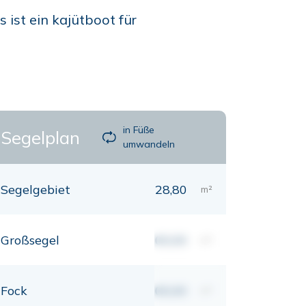
 ist ein kajütboot für
in Füße
Segelplan
umwandeln
Segelgebiet
28,80
m²
Großsegel
00,00
m²
Fock
00,00
m²