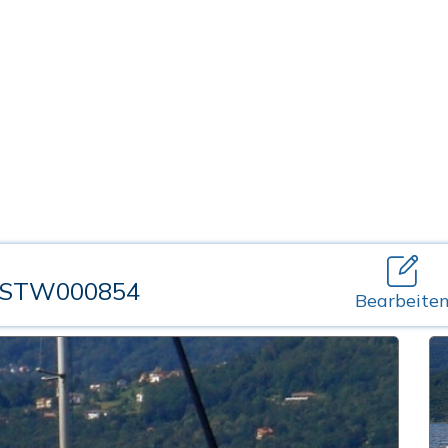
 STW000854
Bearbeite