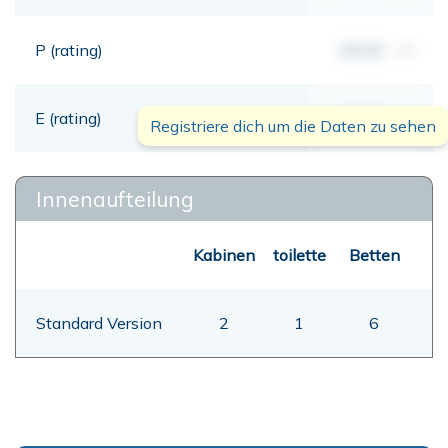
P (rating)
00,00
mt
E (rating)
00,00
mt
Registriere dich um die Daten zu sehen
Innenaufteilung
Kabinen
toilette
Betten
Standard Version
2
1
6