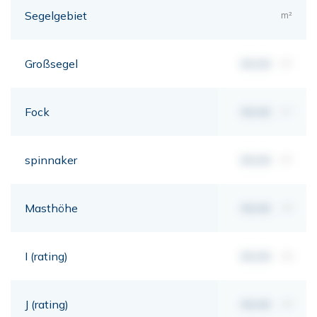
Segelgebiet
m²
Großsegel
00,00
m²
Fock
00,00
m²
spinnaker
00,00
m²
Masthöhe
00,00
mt
I (rating)
00,00
mt
J (rating)
00,00
mt