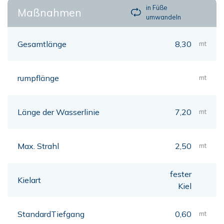
in Füße
Maßnahmen
umwandeln
Gesamtlänge
8,30
mt
rumpflänge
mt
Länge der Wasserlinie
7,20
mt
Max. Strahl
2,50
mt
fester
Kielart
Kiel
StandardTiefgang
0,60
mt