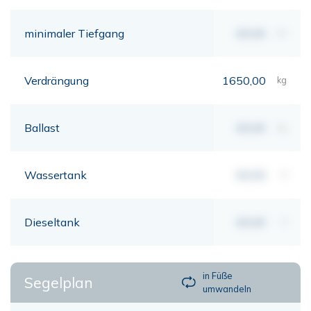
minimaler Tiefgang
00,00
mt
Verdrängung
1650,00
kg
Ballast
00,00
kg
Wassertank
00,00
lt
Dieseltank
00,00
lt
in Füße
Segelplan
umwandeln