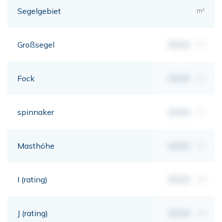
Segelgebiet
m²
Großsegel
00,00
m²
Fock
00,00
m²
spinnaker
00,00
m²
Masthöhe
00,00
mt
I (rating)
00,00
mt
J (rating)
00,00
mt