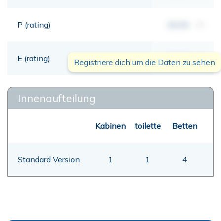
P (rating)
00,00
mt
E (rating)
00,00
mt
Registriere dich um die Daten zu sehen
Innenaufteilung
Kabinen
toilette
Betten
Standard Version
1
1
4