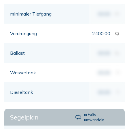
minimaler Tiefgang
00,00
mt
Verdrängung
2400,00
kg
Ballast
00,00
kg
Wassertank
00,00
lt
Dieseltank
00,00
lt
in Füße
Segelplan
umwandeln