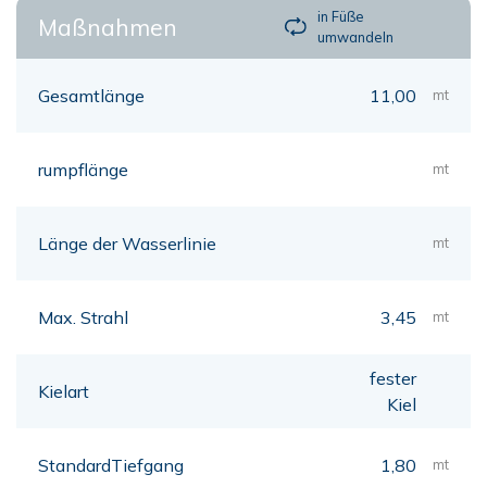
in Füße
Maßnahmen
umwandeln
Gesamtlänge
11,00
mt
rumpflänge
mt
Länge der Wasserlinie
mt
Max. Strahl
3,45
mt
fester
Kielart
Kiel
StandardTiefgang
1,80
mt