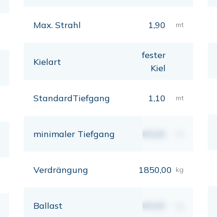
Max. Strahl
1,90
mt
fester
Kielart
Kiel
StandardTiefgang
1,10
mt
minimaler Tiefgang
00,00
mt
Verdrängung
1850,00
kg
Ballast
00,00
kg