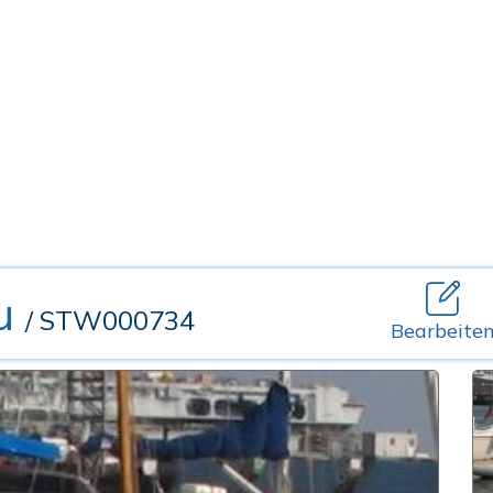
u
/ STW000734
Bearbeite