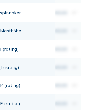
spinnaker
00,00
m²
Masthöhe
00,00
mt
I (rating)
00,00
mt
J (rating)
00,00
mt
P (rating)
00,00
mt
E (rating)
00,00
mt