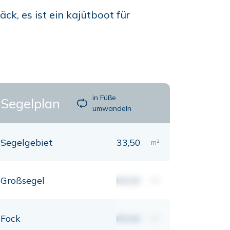
k, es ist ein kajütboot für
in Füße
Segelplan
umwandeln
Segelgebiet
33,50
m²
Großsegel
00,00
m²
Fock
00,00
m²