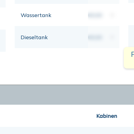
Wassertank
00,00
lt
Dieseltank
00,00
lt
Kabinen