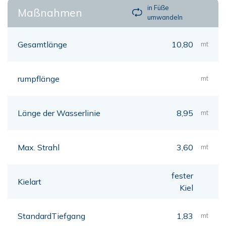
in Füße
Maßnahmen
umwandeln
Gesamtlänge
10,80
mt
rumpflänge
mt
Länge der Wasserlinie
8,95
mt
Max. Strahl
3,60
mt
fester
Kielart
Kiel
StandardTiefgang
1,83
mt