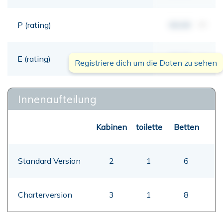
P (rating)
00,00
mt
E (rating)
00,00
mt
Registriere dich um die Daten zu sehen
Innenaufteilung
Kabinen
toilette
Betten
Standard Version
2
1
6
Charterversion
3
1
8