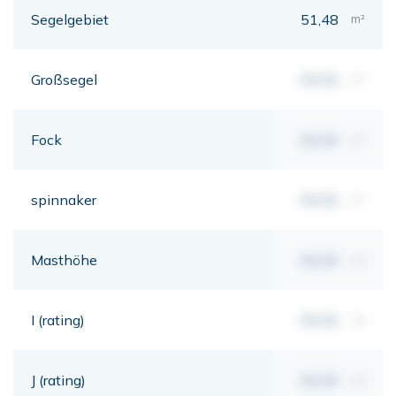
Segelgebiet
51,48
m²
Großsegel
00,00
m²
Fock
00,00
m²
spinnaker
00,00
m²
Masthöhe
00,00
mt
I (rating)
00,00
mt
J (rating)
00,00
mt