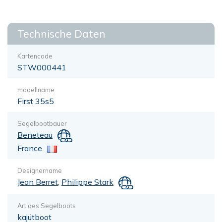
Technische Daten
Kartencode
STW000441
modellname
First 35s5
Segelbootbauer
Beneteau
France
Designername
Jean Berret
,
Philippe Stark
Art des Segelboots
kajütboot