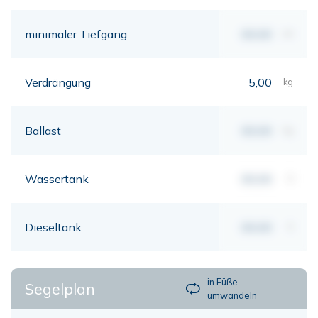
minimaler Tiefgang
00,00
mt
Verdrängung
5,00
kg
Ballast
00,00
kg
Wassertank
00,00
lt
Dieseltank
00,00
lt
in Füße
Segelplan
umwandeln