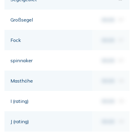
Großsegel
00,00
m²
Fock
00,00
m²
spinnaker
00,00
m²
Masthöhe
00,00
mt
I (rating)
00,00
mt
J (rating)
00,00
mt