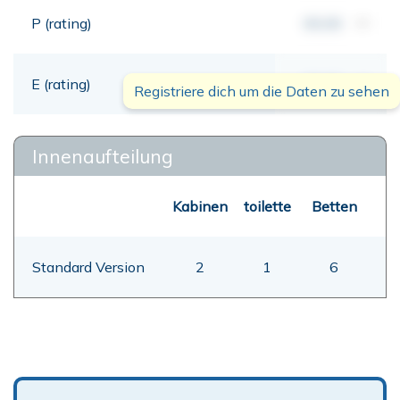
P (rating)
00,00
mt
E (rating)
00,00
mt
Registriere dich um die Daten zu sehen
Innenaufteilung
Kabinen
toilette
Betten
Standard Version
2
1
6