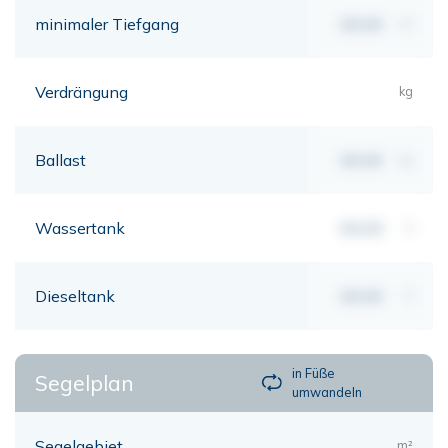
minimaler Tiefgang
00,00
mt
Verdrängung
kg
Ballast
00,00
kg
Wassertank
00,00
lt
Dieseltank
00,00
lt
in Füße
Segelplan
umwandeln
Segelgebiet
m²