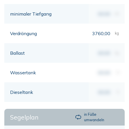
minimaler Tiefgang
00,00
mt
Verdrängung
3760,00
kg
Ballast
00,00
kg
Wassertank
00,00
lt
Dieseltank
00,00
lt
in Füße
Segelplan
umwandeln