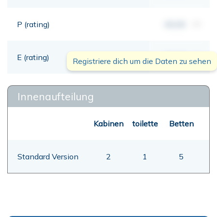
P (rating)
00,00
mt
E (rating)
00,00
mt
Registriere dich um die Daten zu sehen
Innenaufteilung
Kabinen
toilette
Betten
Standard Version
2
1
5