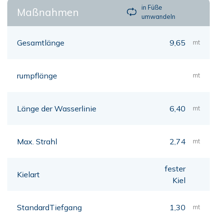
in Füße
Maßnahmen
umwandeln
Gesamtlänge
9,65
mt
rumpflänge
mt
Länge der Wasserlinie
6,40
mt
Max. Strahl
2,74
mt
fester
Kielart
Kiel
StandardTiefgang
1,30
mt