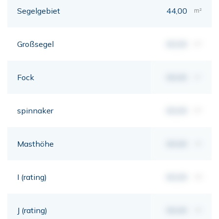
Segelgebiet
44,00
m²
Großsegel
00,00
m²
Fock
00,00
m²
spinnaker
00,00
m²
Masthöhe
00,00
mt
I (rating)
00,00
mt
J (rating)
00,00
mt