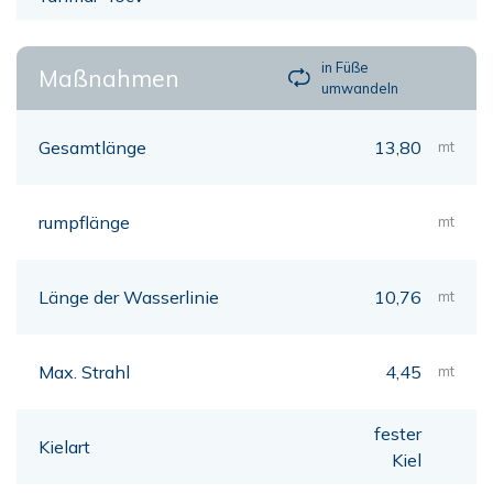
in Füße
Maßnahmen
umwandeln
Gesamtlänge
13,80
mt
rumpflänge
mt
Länge der Wasserlinie
10,76
mt
Max. Strahl
4,45
mt
fester
Kielart
Kiel