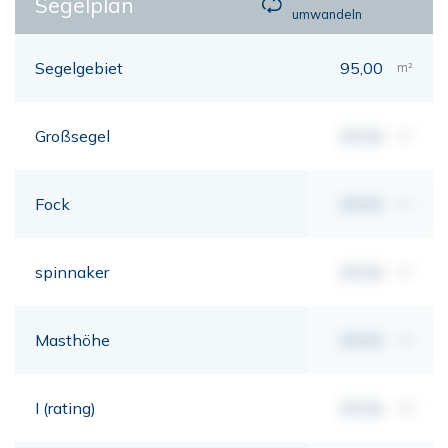
Segelplan
umwandeln
Segelgebiet
95,00
m²
Großsegel
00,00
m²
Fock
00,00
m²
spinnaker
00,00
m²
Masthöhe
00,00
mt
I (rating)
00,00
mt