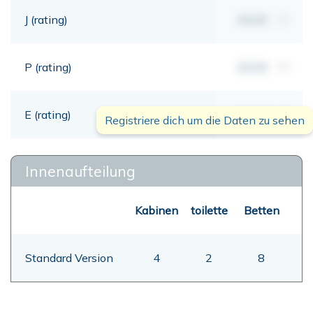
J (rating)
00,00
mt
P (rating)
00,00
mt
E (rating)
00,00
mt
Registriere dich um die Daten zu sehen
Innenaufteilung
Kabinen
toilette
Betten
Standard Version
4
2
8