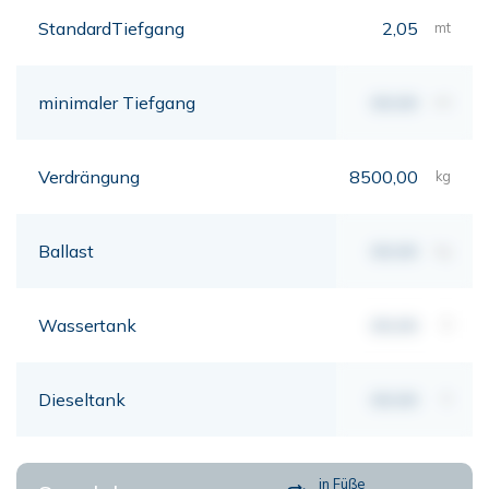
StandardTiefgang
2,05
mt
minimaler Tiefgang
00,00
mt
Verdrängung
8500,00
kg
Ballast
00,00
kg
Wassertank
00,00
lt
Dieseltank
00,00
lt
in Füße