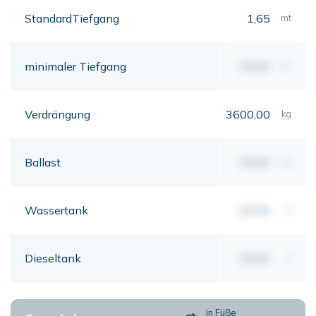
StandardTiefgang
1,65
mt
minimaler Tiefgang
00,00
mt
Verdrängung
3600,00
kg
Ballast
00,00
kg
Wassertank
00,00
lt
Dieseltank
00,00
lt
in Füße