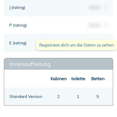
J (rating)
00,00
mt
P (rating)
00,00
mt
E (rating)
00,00
mt
Registriere dich um die Daten zu sehen
Innenaufteilung
Kabinen
toilette
Betten
Standard Version
2
1
5