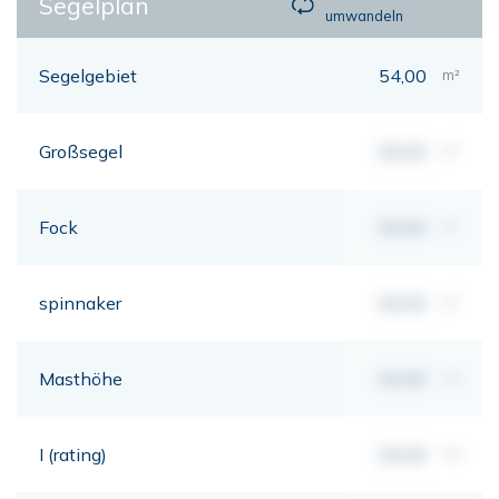
Segelplan
umwandeln
Segelgebiet
54,00
m²
Großsegel
00,00
m²
Fock
00,00
m²
spinnaker
00,00
m²
Masthöhe
00,00
mt
I (rating)
00,00
mt