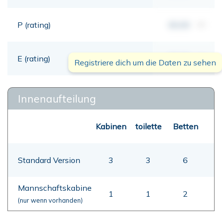
P (rating)
00,00
mt
E (rating)
00,00
mt
Registriere dich um die Daten zu sehen
Innenaufteilung
Kabinen
toilette
Betten
Standard Version
3
3
6
Mannschaftskabine
1
1
2
(nur wenn vorhanden)