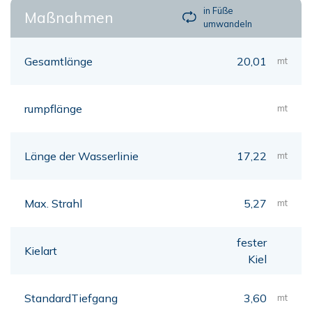
in Füße
Maßnahmen
umwandeln
Gesamtlänge
20,01
mt
rumpflänge
mt
Länge der Wasserlinie
17,22
mt
Max. Strahl
5,27
mt
fester
Kielart
Kiel
StandardTiefgang
3,60
mt