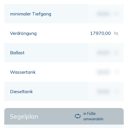
minimaler Tiefgang
00,00
mt
Verdrängung
17970,00
kg
Ballast
00,00
kg
Wassertank
00,00
lt
Dieseltank
00,00
lt
in Füße
Segelplan
umwandeln