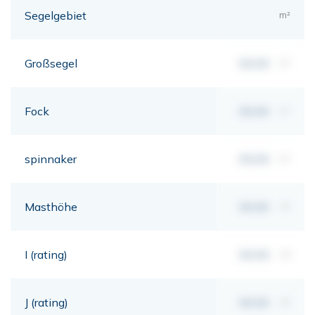
Segelgebiet
m²
Großsegel
00,00
m²
Fock
00,00
m²
spinnaker
00,00
m²
Masthöhe
00,00
mt
I (rating)
00,00
mt
J (rating)
00,00
mt