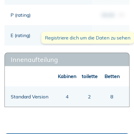
P (rating)
00,00
mt
E (rating)
00,00
mt
Registriere dich um die Daten zu sehen
Innenaufteilung
Kabinen
toilette
Betten
Standard Version
4
2
8