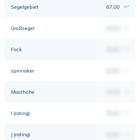
Segelgebiet
67,00
m²
Großsegel
00,00
m²
Fock
00,00
m²
spinnaker
00,00
m²
Masthöhe
00,00
mt
I (rating)
00,00
mt
J (rating)
00,00
mt