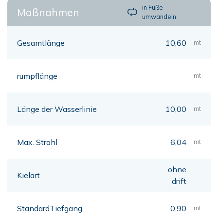
in Füße
Maßnahmen
umwandeln
Gesamtlänge
10,60
mt
rumpflänge
mt
Länge der Wasserlinie
10,00
mt
Max. Strahl
6,04
mt
ohne
Kielart
drift
StandardTiefgang
0,90
mt