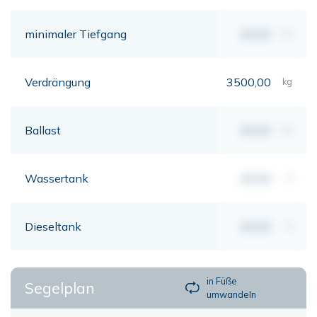
minimaler Tiefgang
00,00
mt
Verdrängung
3500,00
kg
Ballast
00,00
kg
Wassertank
00,00
lt
Dieseltank
00,00
lt
in Füße
Segelplan
umwandeln