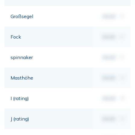
Großsegel
00,00
m²
Fock
00,00
m²
spinnaker
00,00
m²
Masthöhe
00,00
mt
I (rating)
00,00
mt
J (rating)
00,00
mt