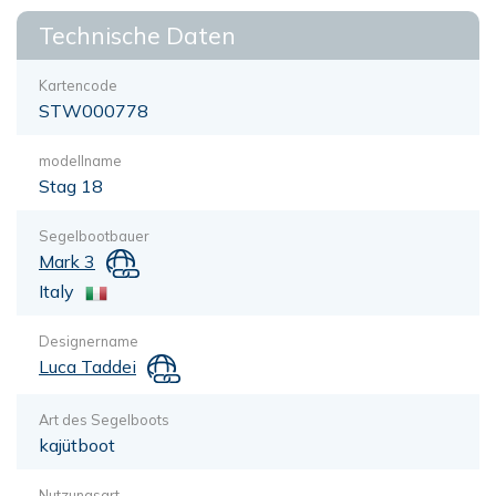
Technische Daten
Kartencode
STW000778
modellname
Stag 18
Segelbootbauer
Mark 3
Italy
Designername
Luca Taddei
Art des Segelboots
kajütboot
Nutzungsart