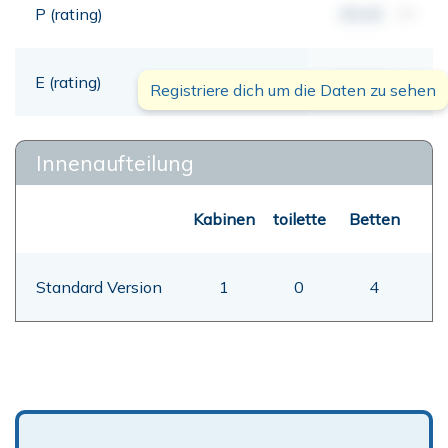
P (rating)
00,00
mt
E (rating)
00,00
mt
Registriere dich um die Daten zu sehen
Innenaufteilung
Kabinen
toilette
Betten
Standard Version
1
0
4