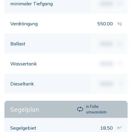
minimaler Tiefgang
00,00
mt
Verdrängung
550,00
kg
Ballast
00,00
kg
Wassertank
00,00
lt
Dieseltank
00,00
lt
in Füße
Segelplan
umwandeln
Segelgebiet
18,50
m²