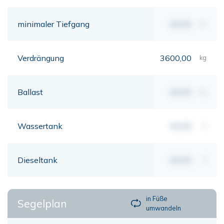
minimaler Tiefgang
00,00
mt
Verdrängung
3600,00
kg
Ballast
00,00
kg
Wassertank
00,00
lt
Dieseltank
00,00
lt
in Füße
Segelplan
umwandeln