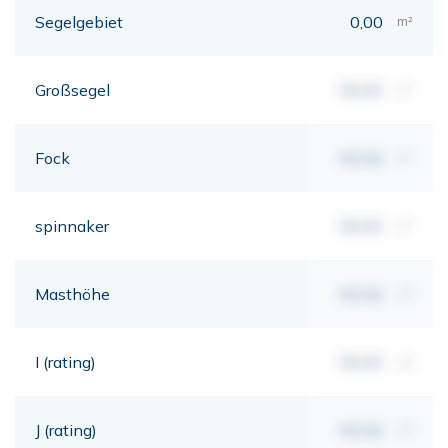
Segelgebiet
0,00
m²
Großsegel
00,00
m²
Fock
00,00
m²
spinnaker
00,00
m²
Masthöhe
00,00
mt
I (rating)
00,00
mt
J (rating)
00,00
mt