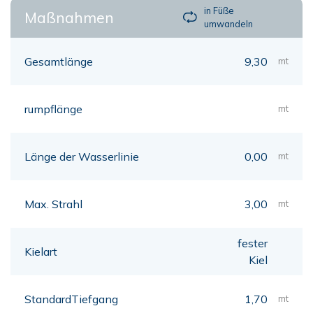
in Füße
Maßnahmen
umwandeln
Gesamtlänge
9,30
mt
rumpflänge
mt
Länge der Wasserlinie
0,00
mt
Max. Strahl
3,00
mt
fester
Kielart
Kiel
StandardTiefgang
1,70
mt