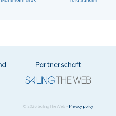
Marieholm Bruk
Tord Sundén
nd
Partnerschaft
© 2026 SailingTheWeb -
Privacy policy