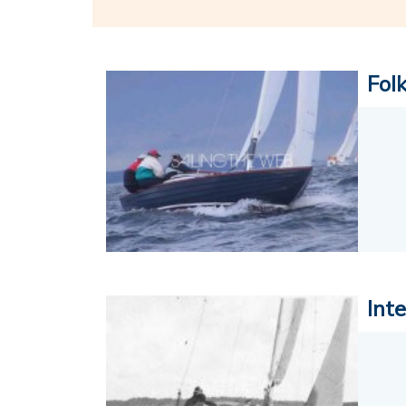
Fol
Int