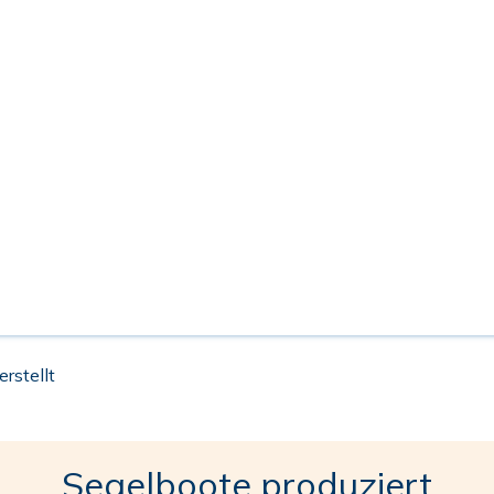
rstellt
Segelboote produziert