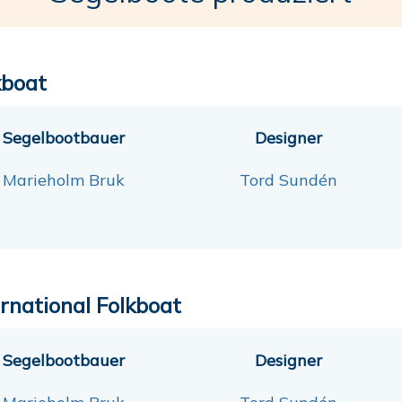
kboat
Segelbootbauer
Designer
Marieholm Bruk
Tord Sundén
ernational Folkboat
Segelbootbauer
Designer