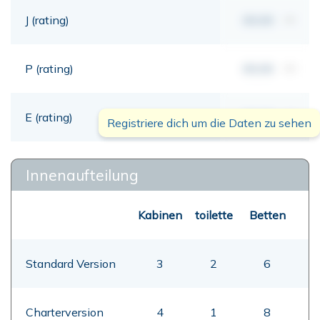
J (rating)
00,00
mt
P (rating)
00,00
mt
E (rating)
00,00
mt
Registriere dich um die Daten zu sehen
Innenaufteilung
Kabinen
toilette
Betten
Standard Version
3
2
6
Charterversion
4
1
8