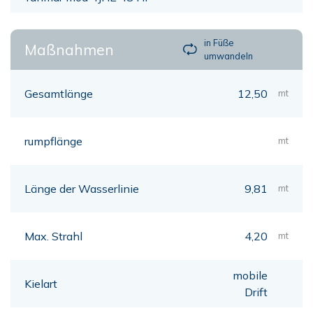
in Füße
Maßnahmen
umwandeln
Gesamtlänge
12,50
mt
rumpflänge
mt
Länge der Wasserlinie
9,81
mt
Max. Strahl
4,20
mt
mobile
Kielart
Drift