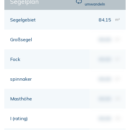
Segelplan
umwandeln
Segelgebiet
84,15
m²
Großsegel
00,00
m²
Fock
00,00
m²
spinnaker
00,00
m²
Masthöhe
00,00
mt
I (rating)
00,00
mt