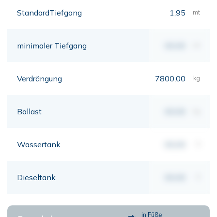
StandardTiefgang
1,95
mt
minimaler Tiefgang
00,00
mt
Verdrängung
7800,00
kg
Ballast
00,00
kg
Wassertank
00,00
lt
Dieseltank
00,00
lt
in Füße