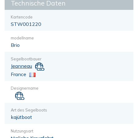
Technische Daten
Kartencode
STW001220
modellname
Brio
Segelbootbauer
Jeanneau
France
Designername
Art des Segelboots
kajütboot
Nutzungsart
tägliche Kreuzfahrt