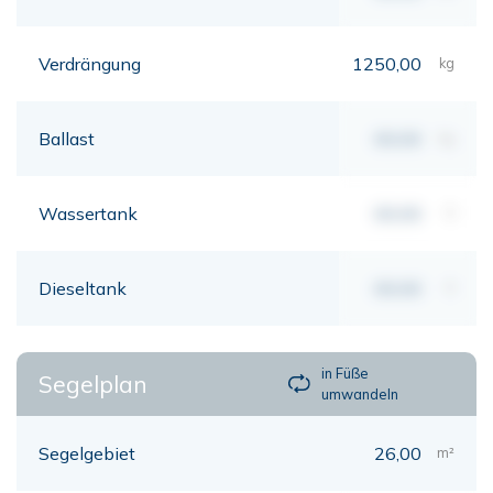
Verdrängung
1250,00
kg
Ballast
00,00
kg
Wassertank
00,00
lt
Dieseltank
00,00
lt
in Füße
Segelplan
umwandeln
Segelgebiet
26,00
m²