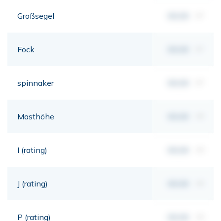
Großsegel
00,00
m²
Fock
00,00
m²
spinnaker
00,00
m²
Masthöhe
00,00
mt
I (rating)
00,00
mt
J (rating)
00,00
mt
P (rating)
00,00
mt