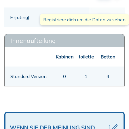
E (rating)
00,00
mt
Registriere dich um die Daten zu sehen
Innenaufteilung
Kabinen
toilette
Betten
Standard Version
0
1
4
WENN SIE DER MEINUNG SIND,