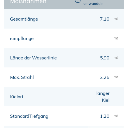
Maßnahmen
umwandeln
Gesamtlänge
7,10
mt
rumpflänge
mt
Länge der Wasserlinie
5,90
mt
Max. Strahl
2,25
mt
langer
Kielart
Kiel
StandardTiefgang
1,20
mt