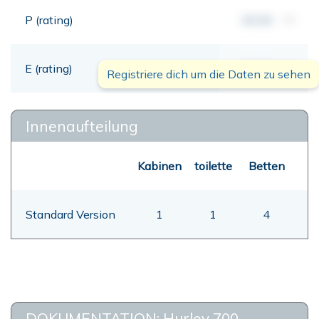
P (rating)
00,00
mt
E (rating)
00,00
mt
Registriere dich um die Daten zu sehen
Innenaufteilung
Kabinen
toilette
Betten
Standard Version
1
1
4
DOKUMENTATION: Hurley 700