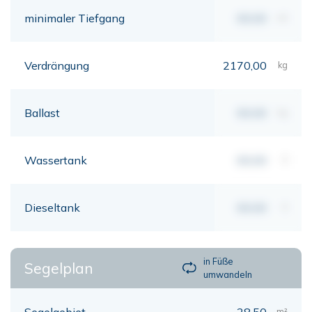
minimaler Tiefgang
00,00
mt
Verdrängung
2170,00
kg
Ballast
00,00
kg
Wassertank
00,00
lt
Dieseltank
00,00
lt
in Füße
Segelplan
umwandeln
Segelgebiet
28,50
m²