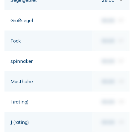
Großsegel
00,00
m²
Fock
00,00
m²
spinnaker
00,00
m²
Masthöhe
00,00
mt
I (rating)
00,00
mt
J (rating)
00,00
mt