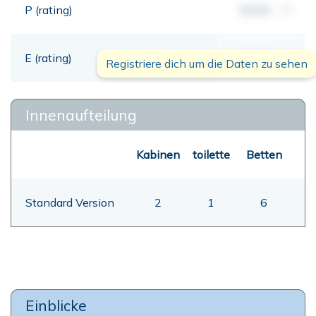
P (rating)
00,00
mt
E (rating)
00,00
mt
Registriere dich um die Daten zu sehen
Innenaufteilung
Kabinen
toilette
Betten
Standard Version
2
1
6
Einblicke