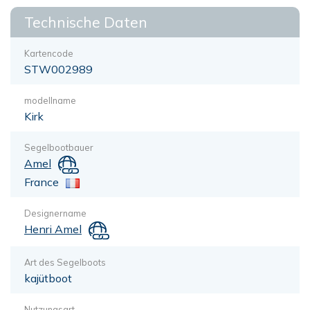
Technische Daten
Kartencode
STW002989
modellname
Kirk
Segelbootbauer
Amel
France
Designername
Henri Amel
Art des Segelboots
kajütboot
Nutzungsart