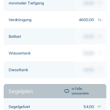
minimaler Tiefgang
00,00
mt
Verdrängung
4600,00
kg
Ballast
00,00
kg
Wassertank
00,00
lt
Dieseltank
00,00
lt
in Füße
Segelplan
umwandeln
Segelgebiet
54,00
m²