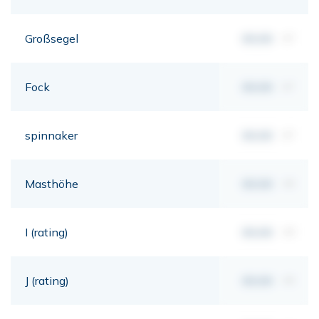
Großsegel
00,00
m²
Fock
00,00
m²
spinnaker
00,00
m²
Masthöhe
00,00
mt
I (rating)
00,00
mt
J (rating)
00,00
mt