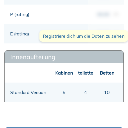
P (rating)
00,00
mt
E (rating)
00,00
mt
Registriere dich um die Daten zu sehen
Innenaufteilung
Kabinen
toilette
Betten
Standard Version
5
4
10