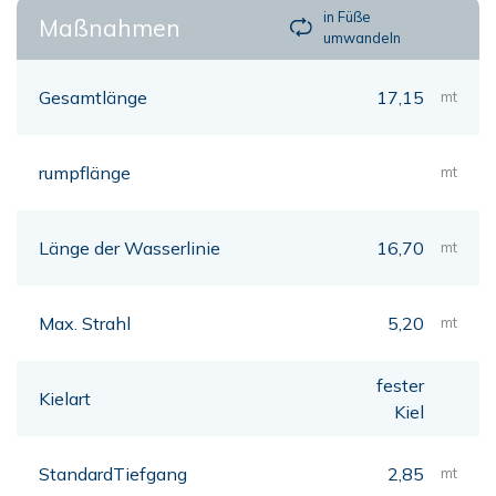
in Füße
Maßnahmen
umwandeln
Gesamtlänge
17,15
mt
rumpflänge
mt
Länge der Wasserlinie
16,70
mt
Max. Strahl
5,20
mt
fester
Kielart
Kiel
StandardTiefgang
2,85
mt