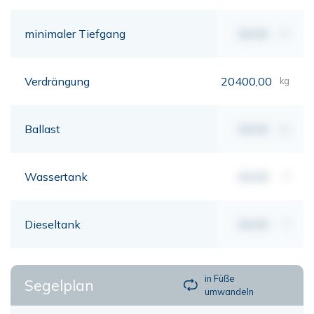
minimaler Tiefgang
00,00
mt
Verdrängung
20400,00
kg
Ballast
00,00
kg
Wassertank
00,00
lt
Dieseltank
00,00
lt
in Füße
Segelplan
umwandeln