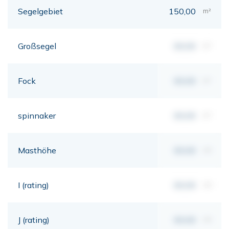
Segelgebiet
150,00
m²
Großsegel
00,00
m²
Fock
00,00
m²
spinnaker
00,00
m²
Masthöhe
00,00
mt
I (rating)
00,00
mt
J (rating)
00,00
mt