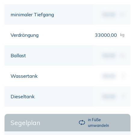
minimaler Tiefgang
00,00
mt
Verdrängung
33000,00
kg
Ballast
00,00
kg
Wassertank
00,00
lt
Dieseltank
00,00
lt
in Füße
Segelplan
umwandeln