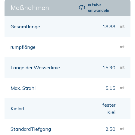
in Füße
Maßnahmen
umwandeln
Gesamtlänge
18,88
mt
rumpflänge
mt
Länge der Wasserlinie
15,30
mt
Max. Strahl
5,15
mt
fester
Kielart
Kiel
StandardTiefgang
2,50
mt