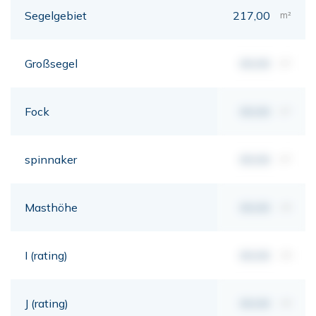
Segelgebiet
217,00
m²
Großsegel
00,00
m²
Fock
00,00
m²
spinnaker
00,00
m²
Masthöhe
00,00
mt
I (rating)
00,00
mt
J (rating)
00,00
mt