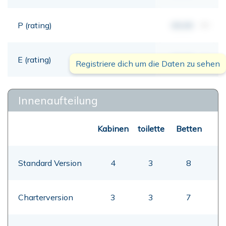
P (rating)
00,00
mt
E (rating)
00,00
mt
Registriere dich um die Daten zu sehen
Innenaufteilung
Kabinen
toilette
Betten
Standard Version
4
3
8
Charterversion
3
3
7