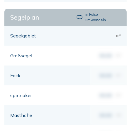
in Füße
Segelplan
umwandeln
Segelgebiet
m²
Großsegel
00,00
m²
Fock
00,00
m²
spinnaker
00,00
m²
Masthöhe
00,00
mt