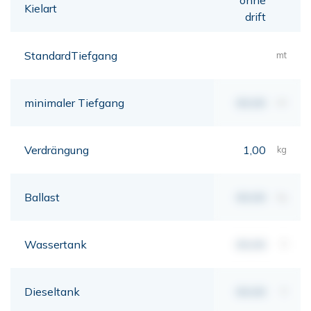
Kielart
drift
StandardTiefgang
mt
minimaler Tiefgang
00,00
mt
Verdrängung
1,00
kg
Ballast
00,00
kg
Wassertank
00,00
lt
Dieseltank
00,00
lt