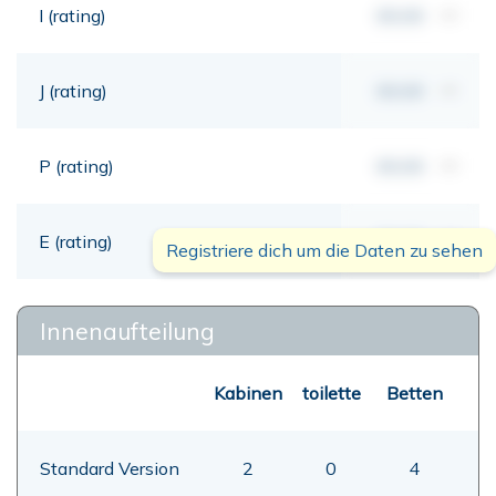
I (rating)
00,00
mt
J (rating)
00,00
mt
P (rating)
00,00
mt
E (rating)
00,00
mt
Registriere dich um die Daten zu sehen
Innenaufteilung
Kabinen
toilette
Betten
Standard Version
2
0
4