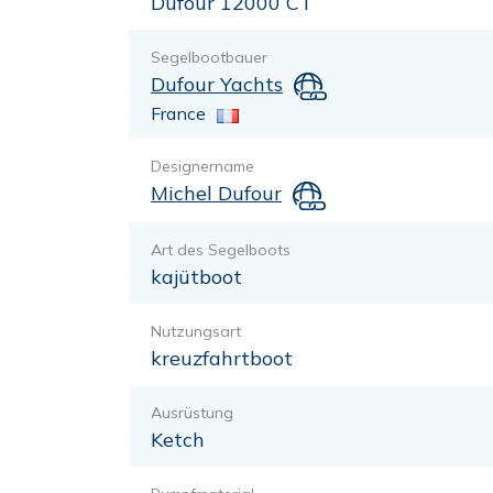
Dufour 12000 CT
Segelbootbauer
Dufour Yachts
France
Designername
Michel Dufour
Art des Segelboots
kajütboot
Nutzungsart
kreuzfahrtboot
Ausrüstung
Ketch