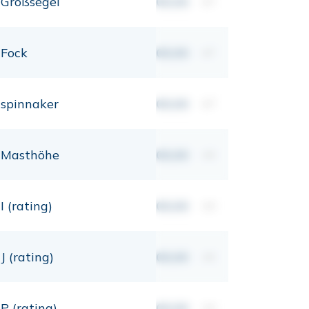
Großsegel
00,00
m²
Fock
00,00
m²
spinnaker
00,00
m²
Masthöhe
00,00
mt
I (rating)
00,00
mt
J (rating)
00,00
mt
P (rating)
00,00
mt