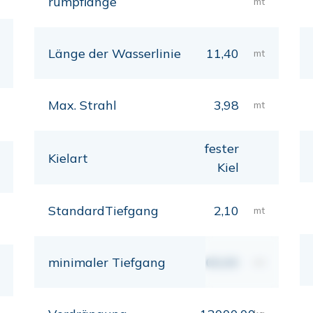
rumpflänge
mt
Länge der Wasserlinie
11,40
mt
Max. Strahl
3,98
mt
fester
Kielart
Kiel
StandardTiefgang
2,10
mt
minimaler Tiefgang
00,00
mt