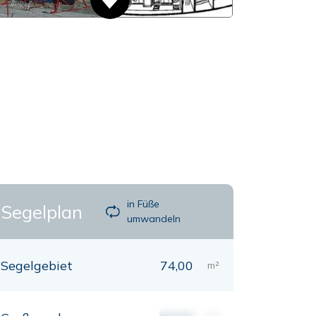
in Füße
Segelplan
umwandeln
Segelgebiet
74,00
m²