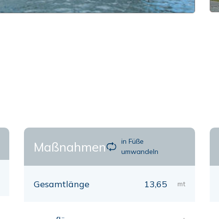
in Füße
Maßnahmen
umwandeln
Gesamtlänge
13,65
mt