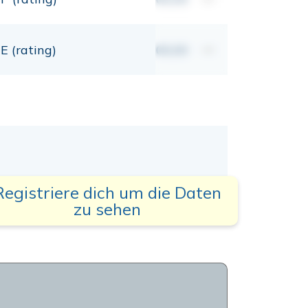
E (rating)
00,00
mt
Registriere dich um die Daten
zu sehen