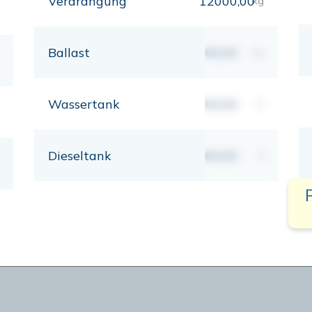
Verdrängung
12000,00
kg
Ballast
00,00
kg
Wassertank
00,00
lt
Dieseltank
00,00
lt