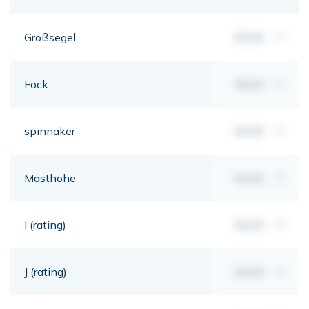
Großsegel
00,00
m²
Fock
00,00
m²
spinnaker
00,00
m²
Masthöhe
00,00
mt
I (rating)
00,00
mt
J (rating)
00,00
mt