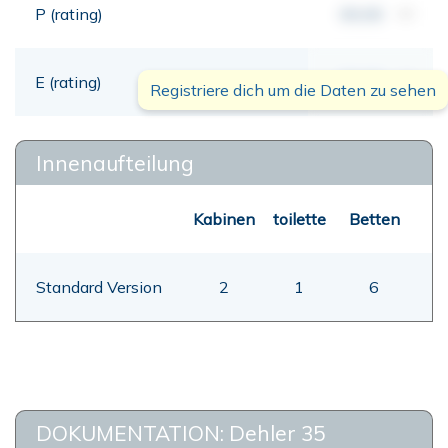
P (rating)
00,00
mt
E (rating)
00,00
mt
Registriere dich um die Daten zu sehen
Innenaufteilung
Kabinen
toilette
Betten
Standard Version
2
1
6
DOKUMENTATION: Dehler 35