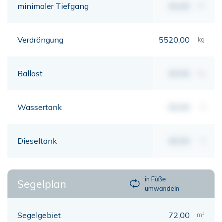
minimaler Tiefgang
00,00
mt
Verdrängung
5520,00
kg
Ballast
00,00
kg
Wassertank
00,00
lt
Dieseltank
00,00
lt
in Füße
Segelplan
umwandeln
Segelgebiet
72,00
m²