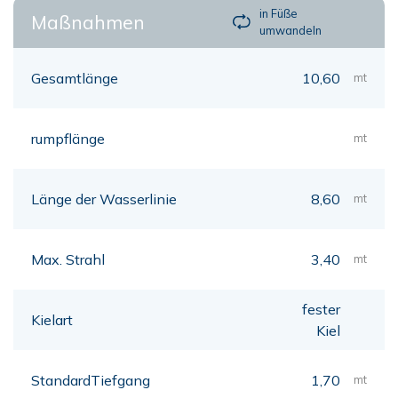
in Füße
Maßnahmen
umwandeln
Gesamtlänge
10,60
mt
rumpflänge
mt
Länge der Wasserlinie
8,60
mt
Max. Strahl
3,40
mt
fester
Kielart
Kiel
StandardTiefgang
1,70
mt