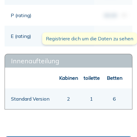
P (rating)
00,00
mt
E (rating)
00,00
mt
Registriere dich um die Daten zu sehen
Innenaufteilung
Kabinen
toilette
Betten
Standard Version
2
1
6