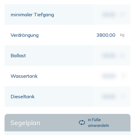
minimaler Tiefgang
00,00
mt
Verdrängung
3800,00
kg
Ballast
00,00
kg
Wassertank
00,00
lt
Dieseltank
00,00
lt
in Füße
Segelplan
umwandeln