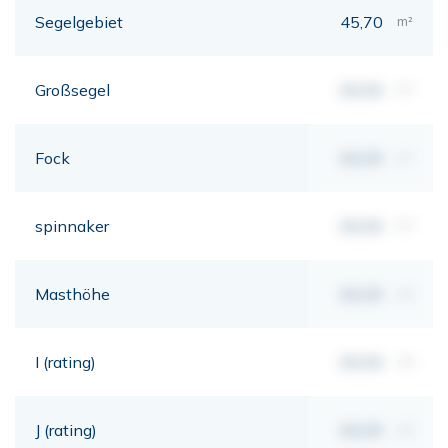
Segelgebiet
45,70
m²
Großsegel
00,00
m²
Fock
00,00
m²
spinnaker
00,00
m²
Masthöhe
00,00
mt
I (rating)
00,00
mt
J (rating)
00,00
mt