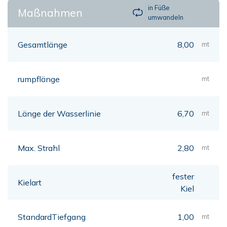
in Füße
Maßnahmen
umwandeln
Gesamtlänge
8,00
mt
rumpflänge
mt
Länge der Wasserlinie
6,70
mt
Max. Strahl
2,80
mt
fester
Kielart
Kiel
StandardTiefgang
1,00
mt