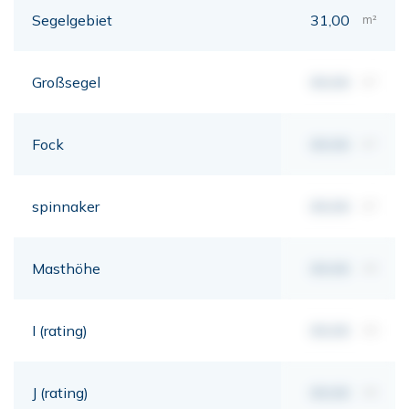
Segelgebiet
31,00
m²
Großsegel
00,00
m²
Fock
00,00
m²
spinnaker
00,00
m²
Masthöhe
00,00
mt
I (rating)
00,00
mt
J (rating)
00,00
mt