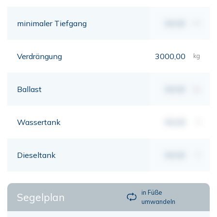
minimaler Tiefgang
00,00
mt
Verdrängung
3000,00
kg
Ballast
00,00
kg
Wassertank
00,00
lt
Dieseltank
00,00
lt
in Füße
Segelplan
umwandeln