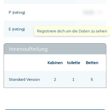
P (rating)
00,00
mt
E (rating)
00,00
mt
Registriere dich um die Daten zu sehen
Innenaufteilung
Kabinen
toilette
Betten
Standard Version
2
1
5