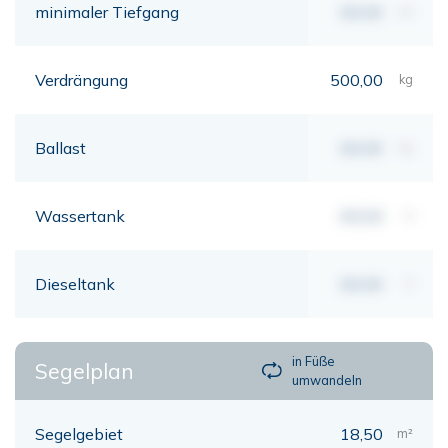
minimaler Tiefgang
00,00
mt
Verdrängung
500,00
kg
Ballast
00,00
kg
Wassertank
00,00
lt
Dieseltank
00,00
lt
in Füße
Segelplan
umwandeln
Segelgebiet
18,50
m²