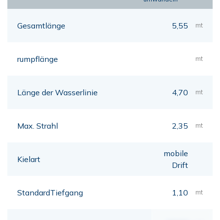
Gesamtlänge
5,55
mt
rumpflänge
mt
Länge der Wasserlinie
4,70
mt
Max. Strahl
2,35
mt
mobile
Kielart
Drift
StandardTiefgang
1,10
mt