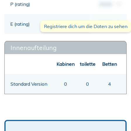
P (rating)
00,00
mt
E (rating)
00,00
mt
Registriere dich um die Daten zu sehen
Innenaufteilung
Kabinen
toilette
Betten
Standard Version
0
0
4