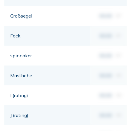
Großsegel
00,00
m²
Fock
00,00
m²
spinnaker
00,00
m²
Masthöhe
00,00
mt
I (rating)
00,00
mt
J (rating)
00,00
mt