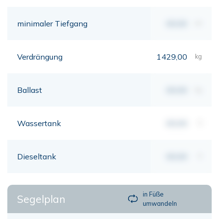
minimaler Tiefgang
00,00
mt
Verdrängung
1429,00
kg
Ballast
00,00
kg
Wassertank
00,00
lt
Dieseltank
00,00
lt
in Füße
Segelplan
umwandeln