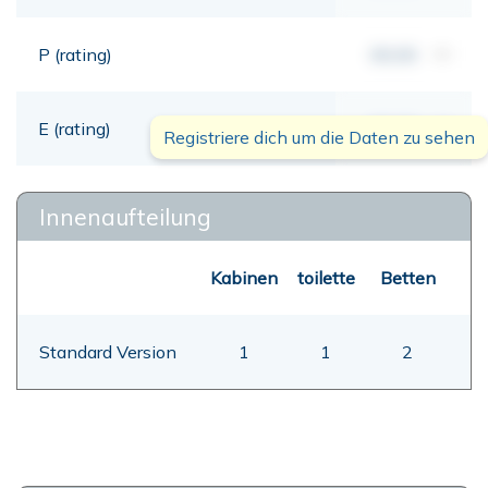
P (rating)
00,00
mt
E (rating)
00,00
mt
Registriere dich um die Daten zu sehen
Innenaufteilung
Kabinen
toilette
Betten
Standard Version
1
1
2