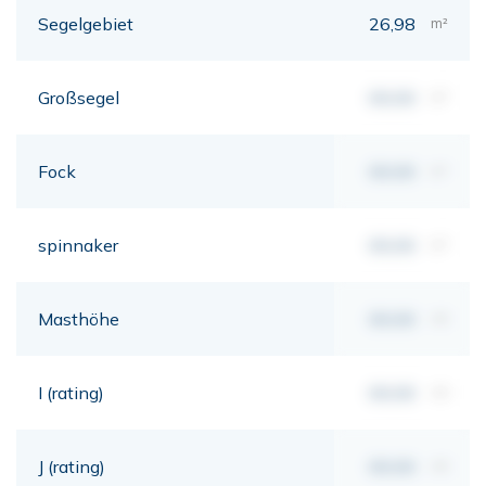
Segelgebiet
26,98
m²
Großsegel
00,00
m²
Fock
00,00
m²
spinnaker
00,00
m²
Masthöhe
00,00
mt
I (rating)
00,00
mt
J (rating)
00,00
mt