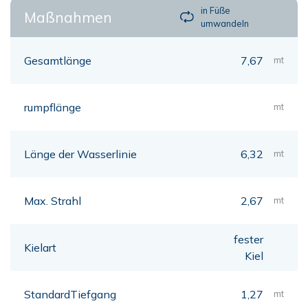
in Füße
Maßnahmen
umwandeln
Gesamtlänge
7,67
mt
rumpflänge
mt
Länge der Wasserlinie
6,32
mt
Max. Strahl
2,67
mt
fester
Kielart
Kiel
StandardTiefgang
1,27
mt