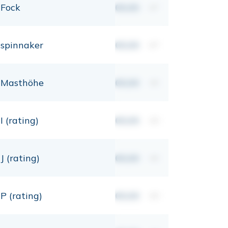
Fock
00,00
m²
spinnaker
00,00
m²
Masthöhe
00,00
mt
I (rating)
00,00
mt
J (rating)
00,00
mt
P (rating)
00,00
mt