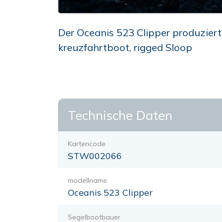
Der Oceanis 523 Clipper produziert
kreuzfahrtboot, rigged Sloop
Technische Daten
Kartencode
STW002066
modellname
Oceanis 523 Clipper
Segelbootbauer