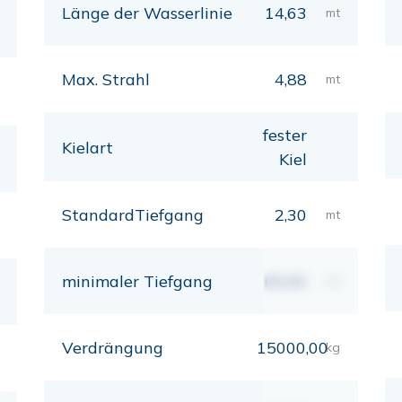
Länge der Wasserlinie
14,63
mt
Max. Strahl
4,88
mt
fester
Kielart
Kiel
StandardTiefgang
2,30
mt
minimaler Tiefgang
00,00
mt
Verdrängung
15000,00
kg