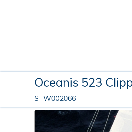
Oceanis 523 Clip
STW002066