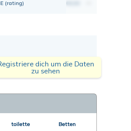
E (rating)
00,00
mt
Registriere dich um die Daten
zu sehen
toilette
Betten