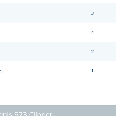
3
4
2
1
n)
is 523 Clipper