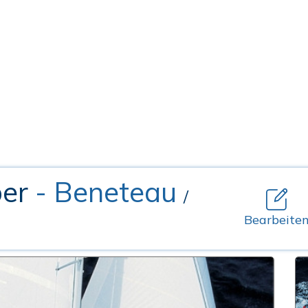
per
- Beneteau
/
Bearbeite