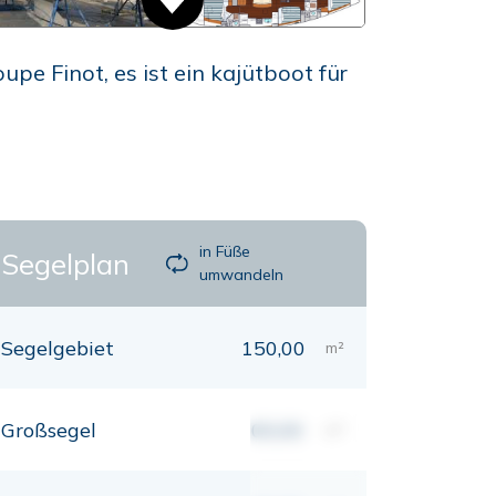
e Finot, es ist ein kajütboot für
in Füße
Segelplan
umwandeln
Segelgebiet
150,00
m²
Großsegel
00,00
m²