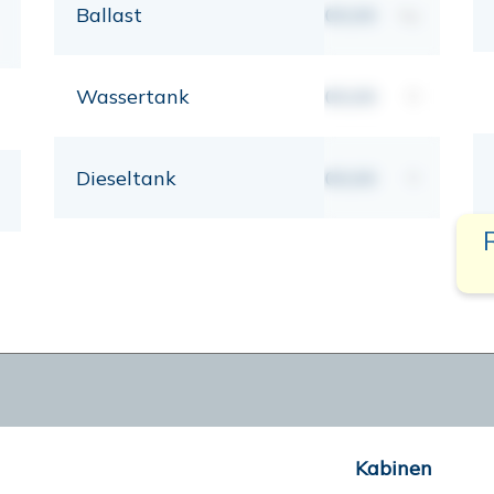
Ballast
00,00
kg
Wassertank
00,00
lt
Dieseltank
00,00
lt
Kabinen