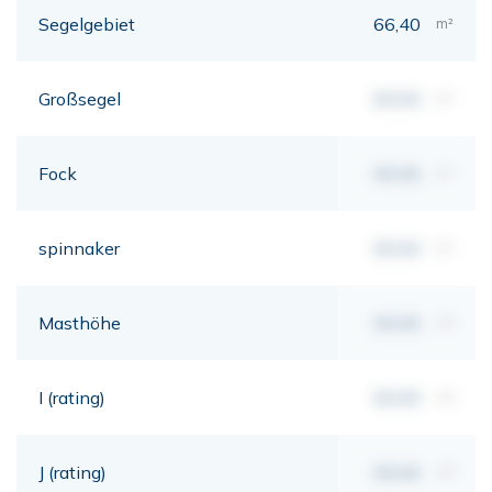
Segelgebiet
66,40
m²
Großsegel
00,00
m²
Fock
00,00
m²
spinnaker
00,00
m²
Masthöhe
00,00
mt
I (rating)
00,00
mt
J (rating)
00,00
mt