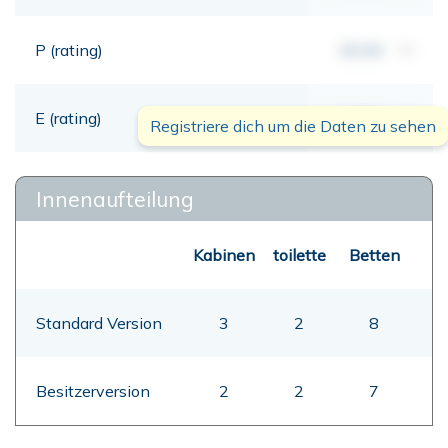
P (rating)
00,00
mt
E (rating)
00,00
mt
Registriere dich um die Daten zu sehen
Innenaufteilung
Kabinen
toilette
Betten
Standard Version
3
2
8
Besitzerversion
2
2
7