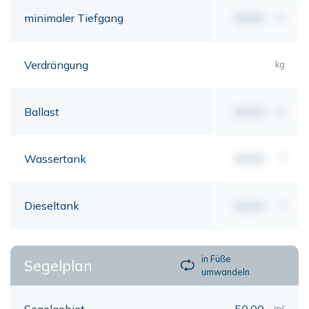
minimaler Tiefgang
00,00
mt
Verdrängung
kg
Ballast
00,00
kg
Wassertank
00,00
lt
Dieseltank
00,00
lt
in Füße
Segelplan
umwandeln
Segelgebiet
50,00
m²