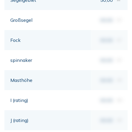
Großsegel
00,00
m²
Fock
00,00
m²
spinnaker
00,00
m²
Masthöhe
00,00
mt
I (rating)
00,00
mt
J (rating)
00,00
mt