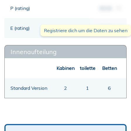
P (rating)
00,00
mt
E (rating)
00,00
mt
Registriere dich um die Daten zu sehen
Innenaufteilung
Kabinen
toilette
Betten
Standard Version
2
1
6