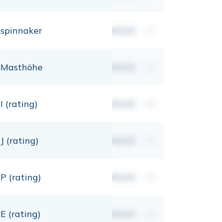
spinnaker
00,00
m²
Masthöhe
00,00
mt
I (rating)
00,00
mt
J (rating)
00,00
mt
P (rating)
00,00
mt
E (rating)
00,00
mt