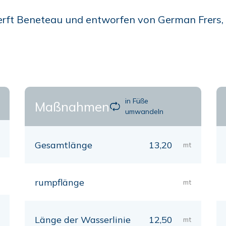
erft Beneteau und entworfen von German Frers, e
in Füße
Maßnahmen
umwandeln
Gesamtlänge
13,20
mt
rumpflänge
mt
Länge der Wasserlinie
12,50
mt