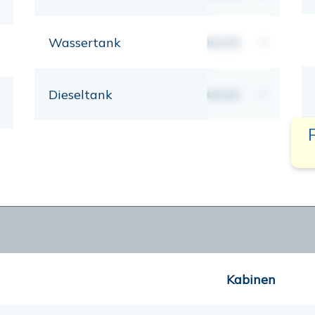
Wassertank
00,00
lt
Dieseltank
00,00
lt
Kabinen