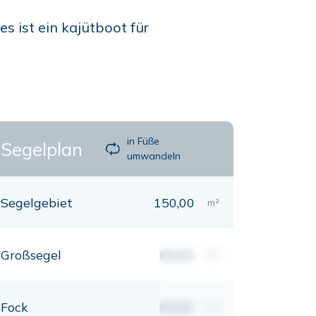
s ist ein kajütboot für
in Füße
Segelplan
umwandeln
Segelgebiet
150,00
m²
Großsegel
00,00
m²
Fock
00,00
m²