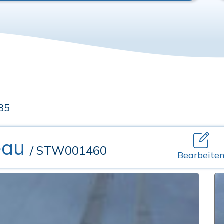
435
eau
/ STW001460
Bearbeite