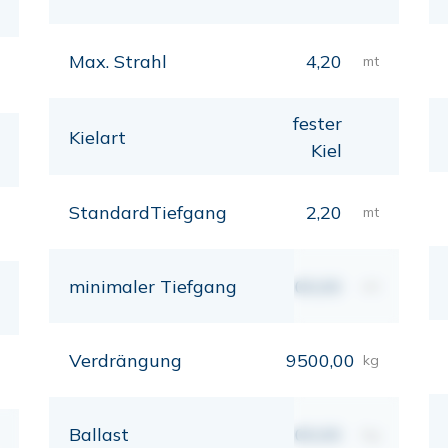
Max. Strahl
4,20
mt
fester
Kielart
Kiel
StandardTiefgang
2,20
mt
minimaler Tiefgang
00,00
mt
Verdrängung
9500,00
kg
Ballast
00,00
kg