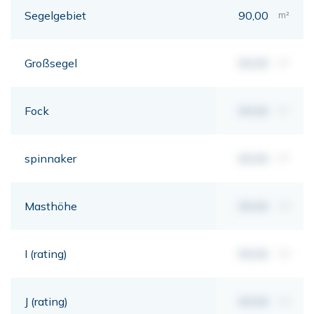
Segelgebiet
90,00
m²
Großsegel
00,00
m²
Fock
00,00
m²
spinnaker
00,00
m²
Masthöhe
00,00
mt
I (rating)
00,00
mt
J (rating)
00,00
mt