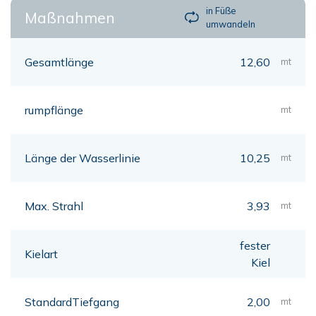
in Füße
Maßnahmen
umwandeln
Gesamtlänge
12,60
mt
rumpflänge
mt
Länge der Wasserlinie
10,25
mt
Max. Strahl
3,93
mt
fester
Kielart
Kiel
StandardTiefgang
2,00
mt