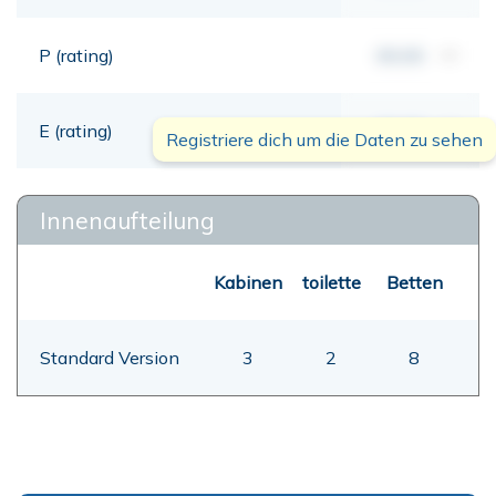
P (rating)
00,00
mt
E (rating)
00,00
mt
Registriere dich um die Daten zu sehen
Innenaufteilung
Kabinen
toilette
Betten
Standard Version
3
2
8