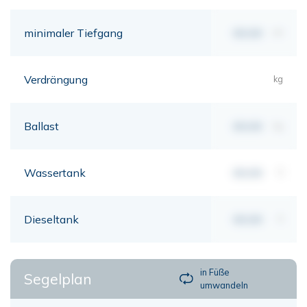
minimaler Tiefgang
00,00
mt
Verdrängung
kg
Ballast
00,00
kg
Wassertank
00,00
lt
Dieseltank
00,00
lt
in Füße
Segelplan
umwandeln