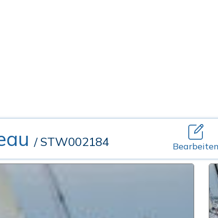
eau
/ STW002184
Bearbeite