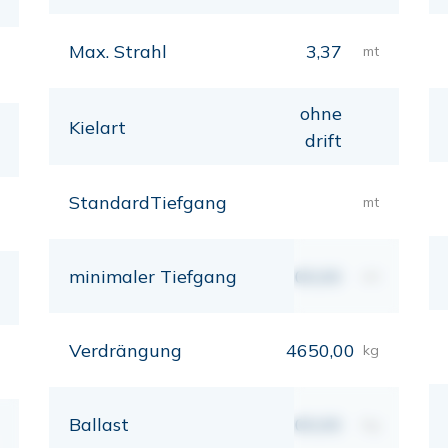
Max. Strahl
3,37
mt
ohne
Kielart
drift
StandardTiefgang
mt
minimaler Tiefgang
00,00
mt
Verdrängung
4650,00
kg
Ballast
00,00
kg