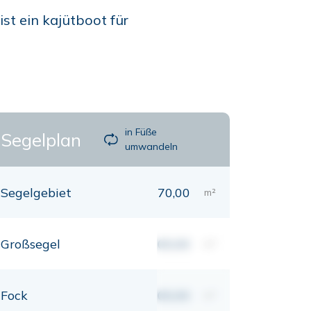
st ein kajütboot für
in Füße
Segelplan
umwandeln
Segelgebiet
70,00
m²
Großsegel
00,00
m²
Fock
00,00
m²