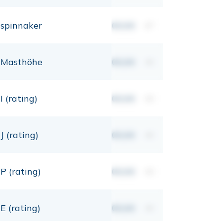
spinnaker
00,00
m²
Masthöhe
00,00
mt
I (rating)
00,00
mt
J (rating)
00,00
mt
P (rating)
00,00
mt
E (rating)
00,00
mt