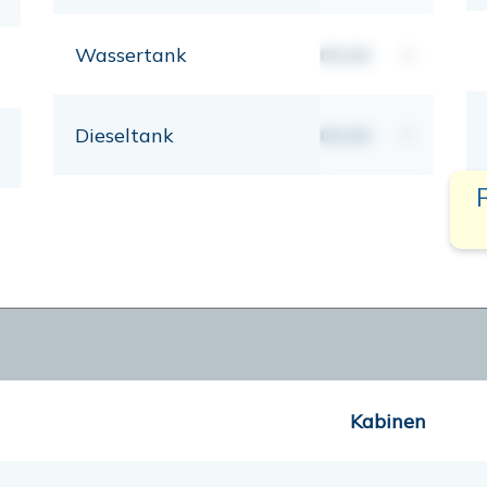
Wassertank
00,00
lt
Dieseltank
00,00
lt
Kabinen