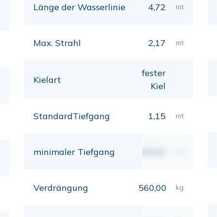
Länge der Wasserlinie
4,72
mt
Max. Strahl
2,17
mt
fester
Kielart
Kiel
StandardTiefgang
1,15
mt
minimaler Tiefgang
00,00
mt
Verdrängung
560,00
kg