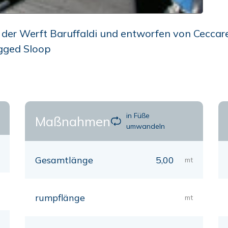
er Werft Baruffaldi und entworfen von Ceccarell
igged Sloop
in Füße
Maßnahmen
umwandeln
Gesamtlänge
5,00
mt
rumpflänge
mt