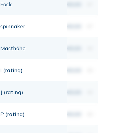
Fock
00,00
m²
spinnaker
00,00
m²
Masthöhe
00,00
mt
I (rating)
00,00
mt
J (rating)
00,00
mt
P (rating)
00,00
mt