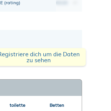
E (rating)
00,00
mt
Registriere dich um die Daten
zu sehen
toilette
Betten