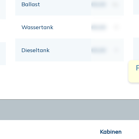
Ballast
00,00
kg
Wassertank
00,00
lt
Dieseltank
00,00
lt
Kabinen