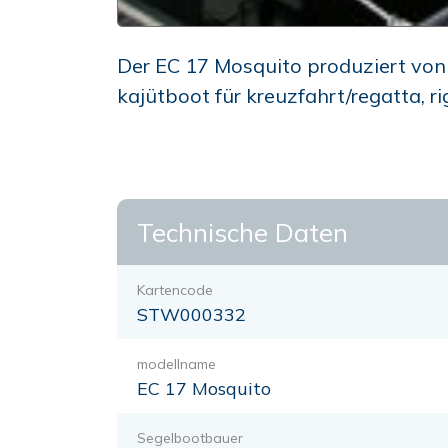
Der EC 17 Mosquito produziert von d
kajütboot für kreuzfahrt/regatta, r
Technische Daten
Kartencode
STW000332
modellname
EC 17 Mosquito
Segelbootbauer