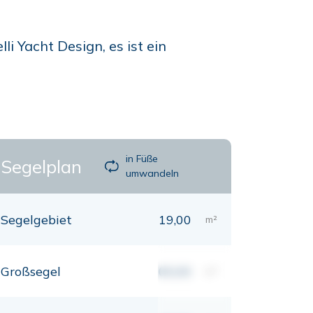
i Yacht Design, es ist ein
in Füße
Segelplan
umwandeln
Segelgebiet
19,00
m²
Großsegel
00,00
m²