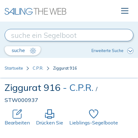
suche
Erweiterte Suche
Startseite
C.P.R.
Ziggurat 916
Ziggurat 916
- C.P.R.
/
STW000937
Bearbeiten
Drücken Sie
Lieblings-Segelboote