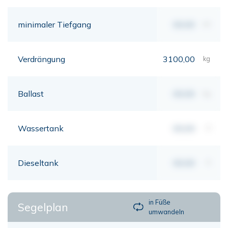
minimaler Tiefgang
00,00
mt
Verdrängung
3100,00
kg
Ballast
00,00
kg
Wassertank
00,00
lt
Dieseltank
00,00
lt
in Füße
Segelplan
umwandeln