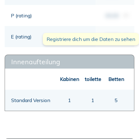
P (rating)
00,00
mt
E (rating)
00,00
mt
Registriere dich um die Daten zu sehen
Innenaufteilung
Kabinen
toilette
Betten
Standard Version
1
1
5