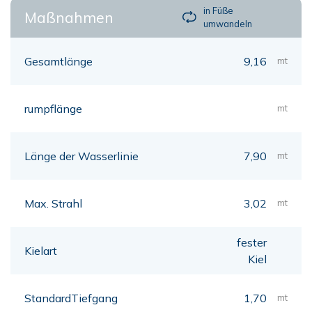
in Füße
Maßnahmen
umwandeln
Gesamtlänge
9,16
mt
rumpflänge
mt
Länge der Wasserlinie
7,90
mt
Max. Strahl
3,02
mt
fester
Kielart
Kiel
StandardTiefgang
1,70
mt