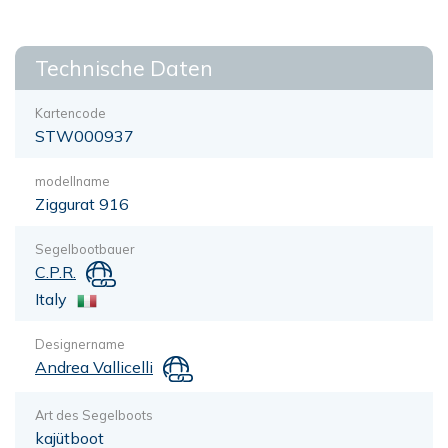
Technische Daten
Kartencode
STW000937
modellname
Ziggurat 916
Segelbootbauer
C.P.R.
Italy
Designername
Andrea Vallicelli
Art des Segelboots
kajütboot