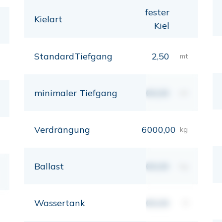
fester
Kielart
Kiel
StandardTiefgang
2,50
mt
minimaler Tiefgang
00,00
mt
Verdrängung
6000,00
kg
Ballast
00,00
kg
Wassertank
00,00
lt