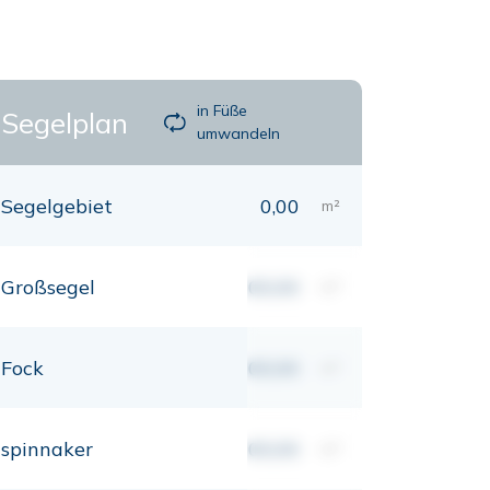
in Füße
Segelplan
umwandeln
Segelgebiet
0,00
m²
Großsegel
00,00
m²
Fock
00,00
m²
spinnaker
00,00
m²