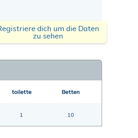
Registriere dich um die Daten
zu sehen
toilette
Betten
1
10