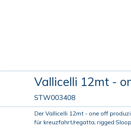
Vallicelli 12mt - o
STW003408
Der Vallicelli 12mt - one off produz
für kreuzfahrt/regatta, rigged Sloo