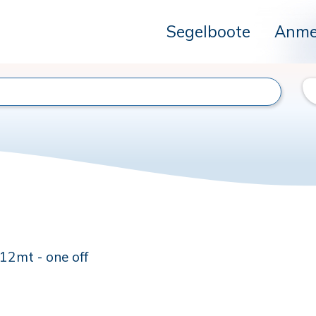
Segelboote
Anme
i 12mt - one off