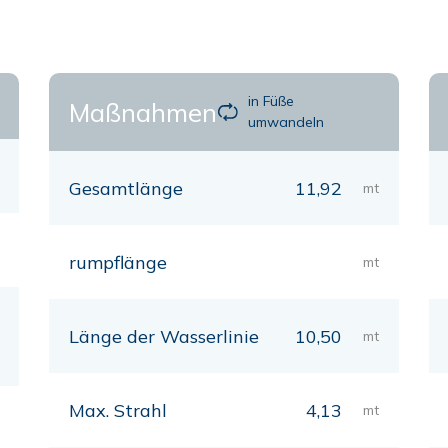
in Füße
Maßnahmen
umwandeln
Gesamtlänge
11,92
mt
rumpflänge
mt
Länge der Wasserlinie
10,50
mt
Max. Strahl
4,13
mt