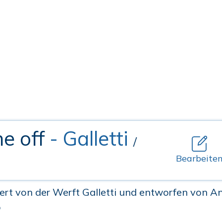
ne off
- Galletti
/
Bearbeite
iert von der Werft Galletti und entworfen von Andr
p