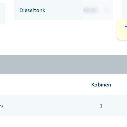
Dieseltank
00,00
lt
Kabinen
1
n)