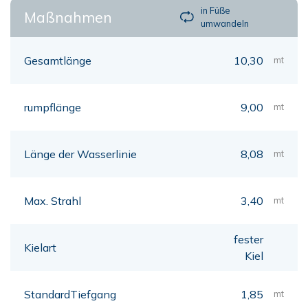
in Füße
Maßnahmen
umwandeln
Gesamtlänge
10,30
mt
rumpflänge
9,00
mt
Länge der Wasserlinie
8,08
mt
Max. Strahl
3,40
mt
fester
Kielart
Kiel
StandardTiefgang
1,85
mt