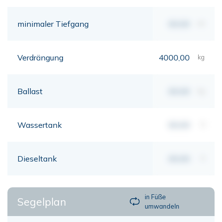
minimaler Tiefgang
00,00
mt
Verdrängung
4000,00
kg
Ballast
00,00
kg
Wassertank
00,00
lt
Dieseltank
00,00
lt
in Füße
Segelplan
umwandeln