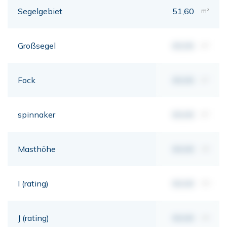
Segelgebiet
51,60
m²
Großsegel
00,00
m²
Fock
00,00
m²
spinnaker
00,00
m²
Masthöhe
00,00
mt
I (rating)
00,00
mt
J (rating)
00,00
mt