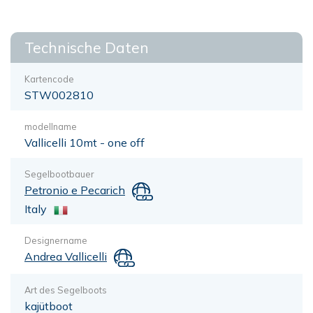
Technische Daten
Kartencode
STW002810
modellname
Vallicelli 10mt - one off
Segelbootbauer
Petronio e Pecarich
Italy
Designername
Andrea Vallicelli
Art des Segelboots
kajütboot