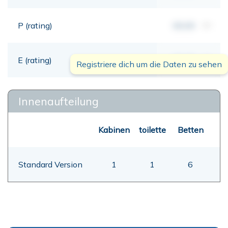
P (rating)
00,00
mt
E (rating)
00,00
mt
Registriere dich um die Daten zu sehen
Innenaufteilung
Kabinen
toilette
Betten
Standard Version
1
1
6