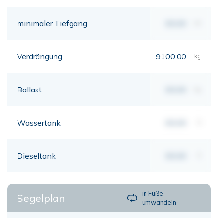
minimaler Tiefgang
00,00
mt
Verdrängung
9100,00
kg
Ballast
00,00
kg
Wassertank
00,00
lt
Dieseltank
00,00
lt
in Füße
Segelplan
umwandeln