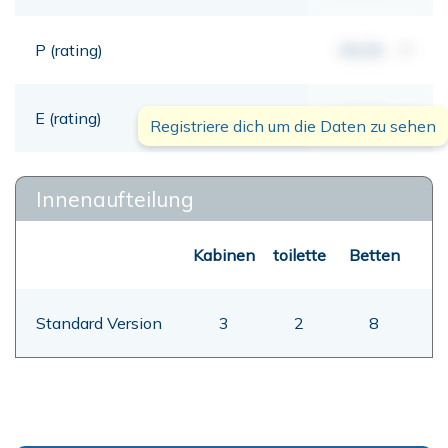
P (rating)
00,00
mt
E (rating)
00,00
mt
Registriere dich um die Daten zu sehen
Innenaufteilung
Kabinen
toilette
Betten
Standard Version
3
2
8