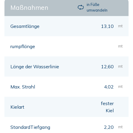
in Füße
Maßnahmen
umwandeln
Gesamtlänge
13,10
mt
rumpflänge
mt
Länge der Wasserlinie
12,60
mt
Max. Strahl
4,02
mt
fester
Kielart
Kiel
StandardTiefgang
2,20
mt