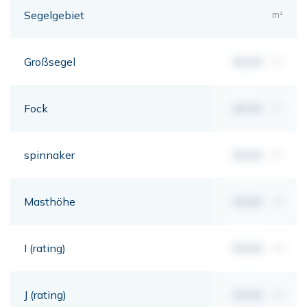
Segelgebiet
m²
Großsegel
00,00
m²
Fock
00,00
m²
spinnaker
00,00
m²
Masthöhe
00,00
mt
I (rating)
00,00
mt
J (rating)
00,00
mt