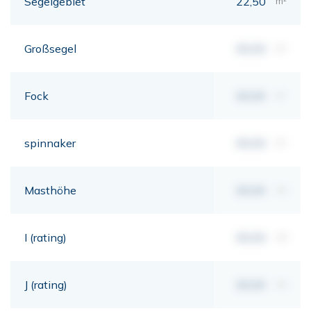
Segelgebiet
22,50
m²
Großsegel
00,00
m²
Fock
00,00
m²
spinnaker
00,00
m²
Masthöhe
00,00
mt
I (rating)
00,00
mt
J (rating)
00,00
mt