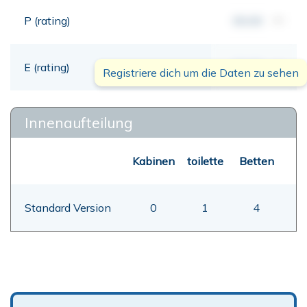
P (rating)
00,00
mt
E (rating)
00,00
mt
Registriere dich um die Daten zu sehen
Innenaufteilung
Kabinen
toilette
Betten
Standard Version
0
1
4