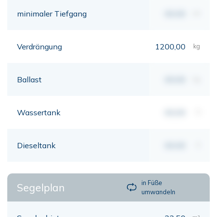
minimaler Tiefgang
00,00
mt
Verdrängung
1200,00
kg
Ballast
00,00
kg
Wassertank
00,00
lt
Dieseltank
00,00
lt
in Füße
Segelplan
umwandeln