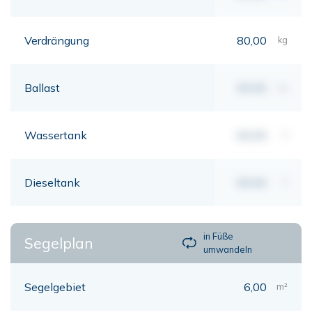
Verdrängung
80,00
kg
Ballast
00,00
kg
Wassertank
00,00
lt
Dieseltank
00,00
lt
in Füße
Segelplan
umwandeln
Segelgebiet
6,00
m²