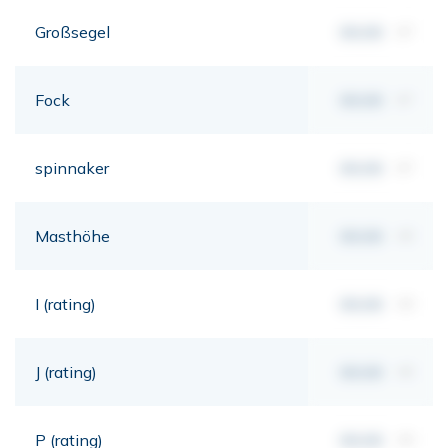
Großsegel
00,00
m²
Fock
00,00
m²
spinnaker
00,00
m²
Masthöhe
00,00
mt
I (rating)
00,00
mt
J (rating)
00,00
mt
P (rating)
00,00
mt