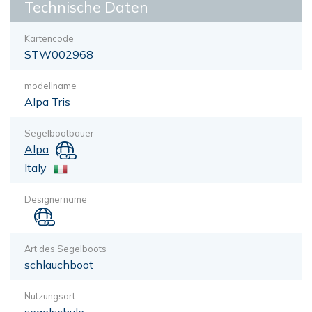
Technische Daten
Kartencode
STW002968
modellname
Alpa Tris
Segelbootbauer
Alpa
Italy
Designername
Art des Segelboots
schlauchboot
Nutzungsart
segelschule