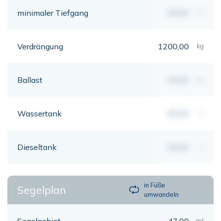
minimaler Tiefgang
00,00
mt
Verdrängung
1200,00
kg
Ballast
00,00
kg
Wassertank
00,00
lt
Dieseltank
00,00
lt
in Füße
Segelplan
umwandeln
Segelgebiet
47,00
m²