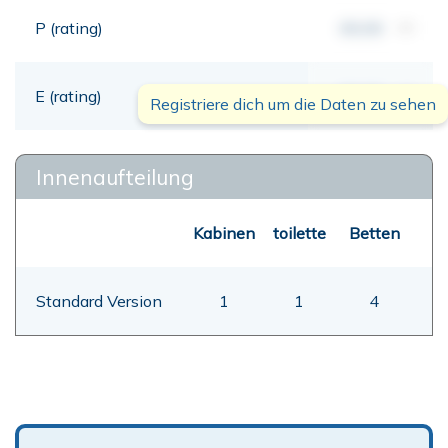
P (rating)
00,00
mt
E (rating)
00,00
mt
Registriere dich um die Daten zu sehen
Innenaufteilung
Kabinen
toilette
Betten
Standard Version
1
1
4