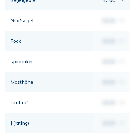
Großsegel
00,00
m²
Fock
00,00
m²
spinnaker
00,00
m²
Masthöhe
00,00
mt
I (rating)
00,00
mt
J (rating)
00,00
mt