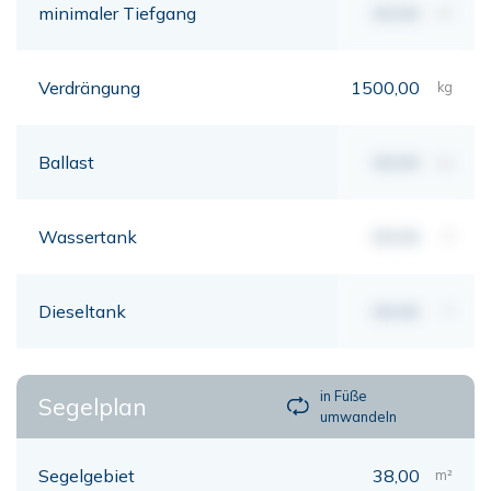
minimaler Tiefgang
00,00
mt
Verdrängung
1500,00
kg
Ballast
00,00
kg
Wassertank
00,00
lt
Dieseltank
00,00
lt
in Füße
Segelplan
umwandeln
Segelgebiet
38,00
m²