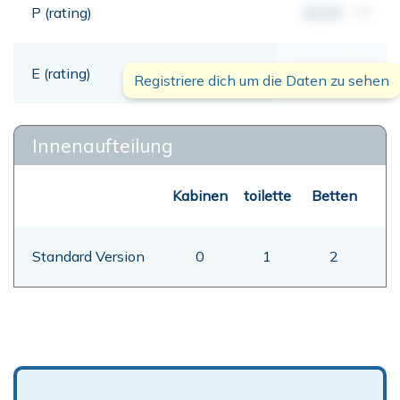
P (rating)
00,00
mt
E (rating)
00,00
mt
Registriere dich um die Daten zu sehen
Innenaufteilung
Kabinen
toilette
Betten
Standard Version
0
1
2