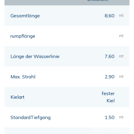
Gesamtlänge
8,60
mt
rumpflänge
mt
Länge der Wasserlinie
7,60
mt
Max. Strahl
2,90
mt
fester
Kielart
Kiel
StandardTiefgang
1,50
mt