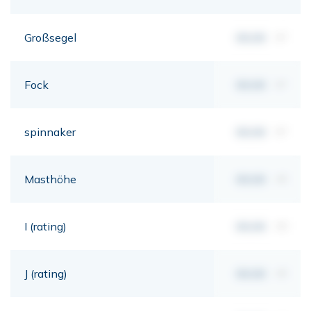
Großsegel
00,00
m²
Fock
00,00
m²
spinnaker
00,00
m²
Masthöhe
00,00
mt
I (rating)
00,00
mt
J (rating)
00,00
mt