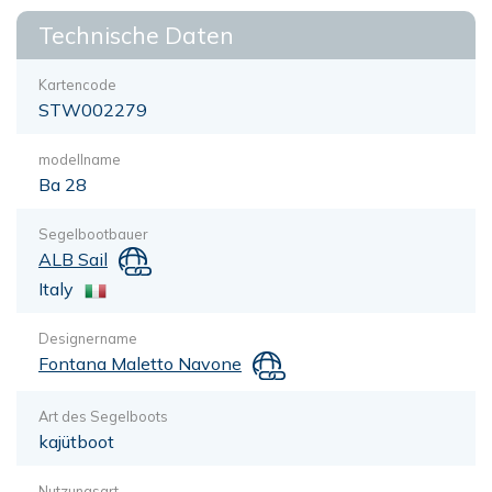
Technische Daten
Kartencode
STW002279
modellname
Ba 28
Segelbootbauer
ALB Sail
Italy
Designername
Fontana Maletto Navone
Art des Segelboots
kajütboot
Nutzungsart