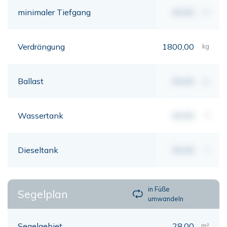
minimaler Tiefgang
00,00
mt
Verdrängung
1800,00
kg
Ballast
00,00
kg
Wassertank
00,00
lt
Dieseltank
00,00
lt
in Füße
Segelplan
umwandeln
Segelgebiet
28,00
m²