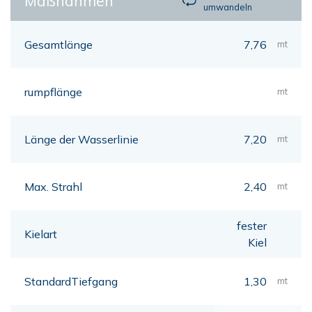
Maßnahmen
umwandeln
Gesamtlänge
7,76
mt
rumpflänge
mt
Länge der Wasserlinie
7,20
mt
Max. Strahl
2,40
mt
fester
Kielart
Kiel
StandardTiefgang
1,30
mt