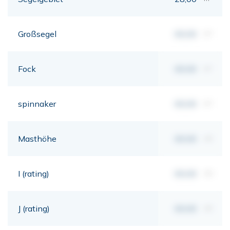
Großsegel
00,00
m²
Fock
00,00
m²
spinnaker
00,00
m²
Masthöhe
00,00
mt
I (rating)
00,00
mt
J (rating)
00,00
mt