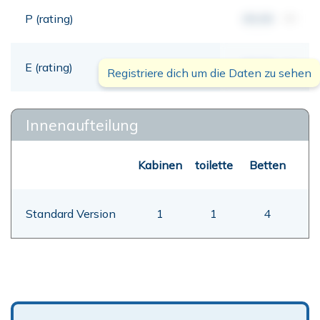
P (rating)
00,00
mt
E (rating)
00,00
mt
Registriere dich um die Daten zu sehen
Innenaufteilung
Kabinen
toilette
Betten
Standard Version
1
1
4