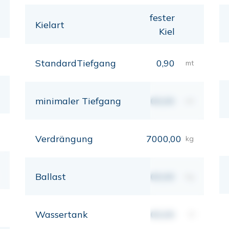
fester
Kielart
Kiel
StandardTiefgang
0,90
mt
minimaler Tiefgang
00,00
mt
Verdrängung
7000,00
kg
Ballast
00,00
kg
Wassertank
00,00
lt