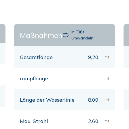
in Füße
Maßnahmen
umwandeln
Gesamtlänge
9,20
mt
rumpflänge
mt
Länge der Wasserlinie
8,00
mt
Max. Strahl
2,60
mt