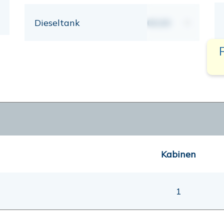
Dieseltank
00,00
lt
Kabinen
1