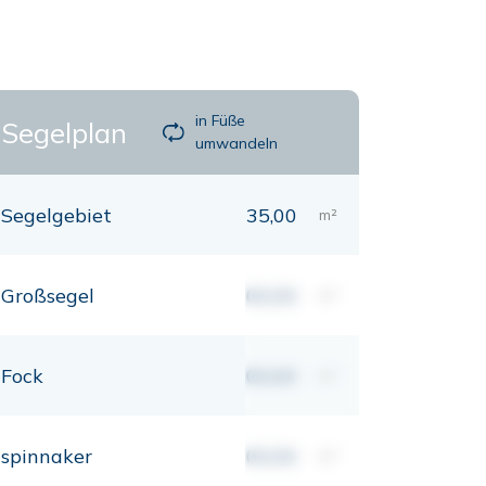
in Füße
Segelplan
umwandeln
Segelgebiet
35,00
m²
Großsegel
00,00
m²
Fock
00,00
m²
spinnaker
00,00
m²