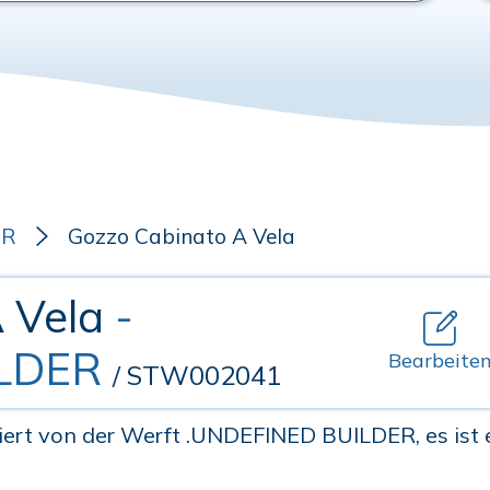
ER
Gozzo Cabinato A Vela
A Vela
-
LDER
Bearbeite
/ STW002041
ert von der Werft .UNDEFINED BUILDER, es ist e