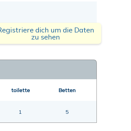
Registriere dich um die Daten
zu sehen
toilette
Betten
1
5