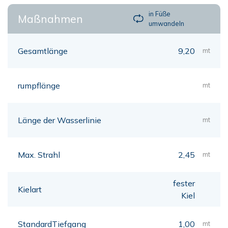
in Füße
Maßnahmen
umwandeln
Gesamtlänge
9,20
mt
rumpflänge
mt
Länge der Wasserlinie
mt
Max. Strahl
2,45
mt
fester
Kielart
Kiel
StandardTiefgang
1,00
mt