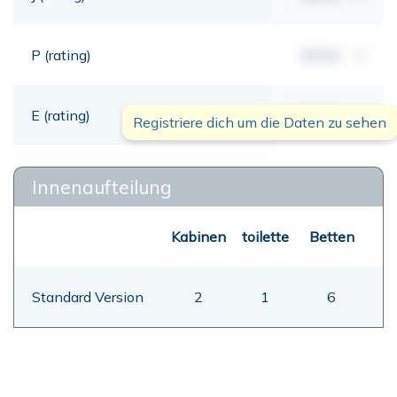
P (rating)
00,00
mt
E (rating)
00,00
mt
Registriere dich um die Daten zu sehen
Innenaufteilung
Kabinen
toilette
Betten
Standard Version
2
1
6