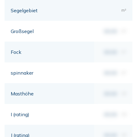
Segelgebiet
m²
Großsegel
00,00
m²
Fock
00,00
m²
spinnaker
00,00
m²
Masthöhe
00,00
mt
I (rating)
00,00
mt
J (rating)
00,00
mt