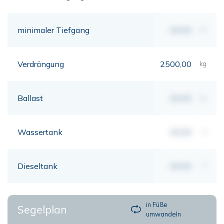
minimaler Tiefgang
00,00
mt
Verdrängung
2500,00
kg
Ballast
00,00
kg
Wassertank
00,00
lt
Dieseltank
00,00
lt
in Füße
Segelplan
umwandeln