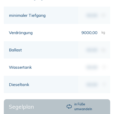
minimaler Tiefgang
00,00
mt
Verdrängung
9000,00
kg
Ballast
00,00
kg
Wassertank
00,00
lt
Dieseltank
00,00
lt
in Füße
Segelplan
umwandeln