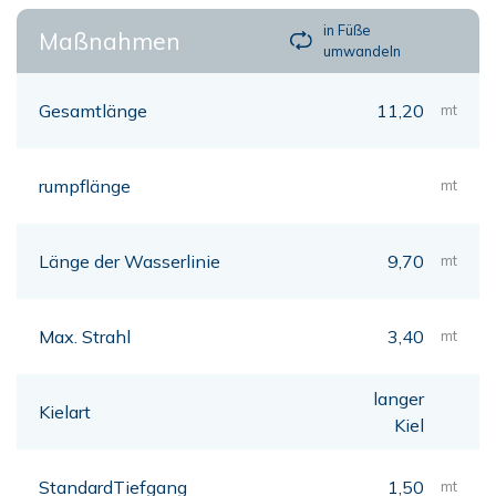
in Füße
Maßnahmen
umwandeln
Gesamtlänge
11,20
mt
rumpflänge
mt
Länge der Wasserlinie
9,70
mt
Max. Strahl
3,40
mt
langer
Kielart
Kiel
StandardTiefgang
1,50
mt