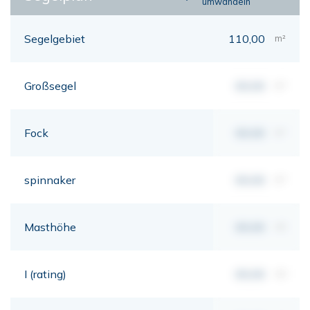
umwandeln
Segelgebiet
110,00
m²
Großsegel
00,00
m²
Fock
00,00
m²
spinnaker
00,00
m²
Masthöhe
00,00
mt
I (rating)
00,00
mt