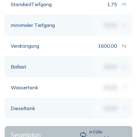
StandardTiefgang
1,75
mt
minimaler Tiefgang
00,00
mt
Verdrängung
1600,00
kg
Ballast
00,00
kg
Wassertank
00,00
lt
Dieseltank
00,00
lt
in Füße
Segelplan