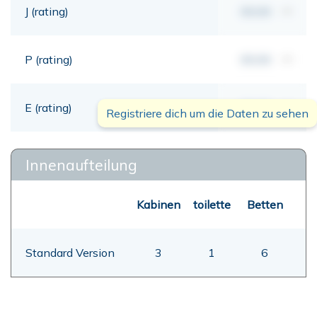
J (rating)
00,00
mt
P (rating)
00,00
mt
E (rating)
00,00
mt
Registriere dich um die Daten zu sehen
Innenaufteilung
Kabinen
toilette
Betten
Standard Version
3
1
6