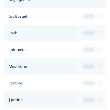
Großsegel
00,00
m²
Fock
00,00
m²
spinnaker
00,00
m²
Masthöhe
00,00
mt
I (rating)
00,00
mt
J (rating)
00,00
mt