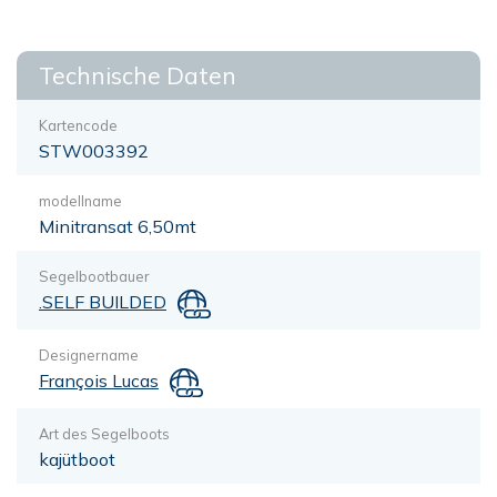
Technische Daten
Kartencode
STW003392
modellname
Minitransat 6,50mt
Segelbootbauer
.SELF BUILDED
Designername
François Lucas
Art des Segelboots
kajütboot