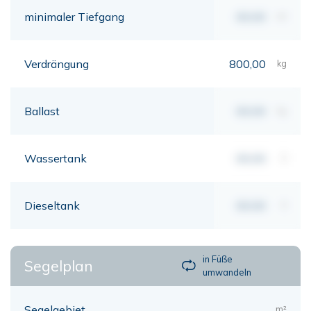
minimaler Tiefgang
00,00
mt
Verdrängung
800,00
kg
Ballast
00,00
kg
Wassertank
00,00
lt
Dieseltank
00,00
lt
in Füße
Segelplan
umwandeln
Segelgebiet
m²